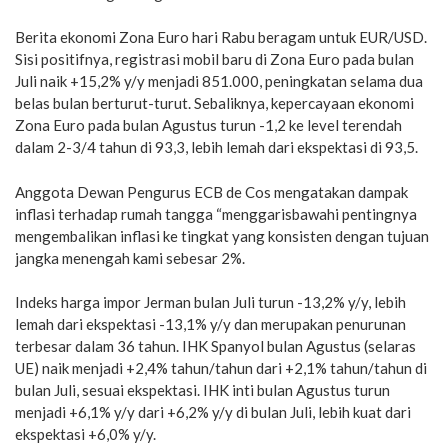
Berita ekonomi Zona Euro hari Rabu beragam untuk EUR/USD.
Sisi positifnya, registrasi mobil baru di Zona Euro pada bulan
Juli naik +15,2% y/y menjadi 851.000, peningkatan selama dua
belas bulan berturut-turut. Sebaliknya, kepercayaan ekonomi
Zona Euro pada bulan Agustus turun -1,2 ke level terendah
dalam 2-3/4 tahun di 93,3, lebih lemah dari ekspektasi di 93,5.
Anggota Dewan Pengurus ECB de Cos mengatakan dampak
inflasi terhadap rumah tangga “menggarisbawahi pentingnya
mengembalikan inflasi ke tingkat yang konsisten dengan tujuan
jangka menengah kami sebesar 2%.
Indeks harga impor Jerman bulan Juli turun -13,2% y/y, lebih
lemah dari ekspektasi -13,1% y/y dan merupakan penurunan
terbesar dalam 36 tahun. IHK Spanyol bulan Agustus (selaras
UE) naik menjadi +2,4% tahun/tahun dari +2,1% tahun/tahun di
bulan Juli, sesuai ekspektasi. IHK inti bulan Agustus turun
menjadi +6,1% y/y dari +6,2% y/y di bulan Juli, lebih kuat dari
ekspektasi +6,0% y/y.