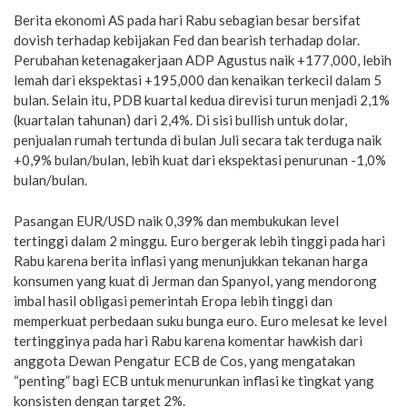
Berita ekonomi AS pada hari Rabu sebagian besar bersifat
dovish terhadap kebijakan Fed dan bearish terhadap dolar.
Perubahan ketenagakerjaan ADP Agustus naik +177,000, lebih
lemah dari ekspektasi +195,000 dan kenaikan terkecil dalam 5
bulan. Selain itu, PDB kuartal kedua direvisi turun menjadi 2,1%
(kuartalan tahunan) dari 2,4%. Di sisi bullish untuk dolar,
penjualan rumah tertunda di bulan Juli secara tak terduga naik
+0,9% bulan/bulan, lebih kuat dari ekspektasi penurunan -1,0%
bulan/bulan.
Pasangan EUR/USD naik 0,39% dan membukukan level
tertinggi dalam 2 minggu. Euro bergerak lebih tinggi pada hari
Rabu karena berita inflasi yang menunjukkan tekanan harga
konsumen yang kuat di Jerman dan Spanyol, yang mendorong
imbal hasil obligasi pemerintah Eropa lebih tinggi dan
memperkuat perbedaan suku bunga euro. Euro melesat ke level
tertingginya pada hari Rabu karena komentar hawkish dari
anggota Dewan Pengatur ECB de Cos, yang mengatakan
“penting” bagi ECB untuk menurunkan inflasi ke tingkat yang
konsisten dengan target 2%.