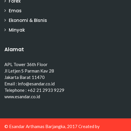
Forex
Emas
Ekonomi & Bisnis
Minyak
Alamat
APL Tower 36th Floor
Jl Letjen S Parman Kav 28
Jakarta Barat 11470
Email : info@esandar.co.id
Telephone : +62 21 2933 9229
www.esandar.co.id
© Esandar Arthamas Barjangka, 2017 Created by