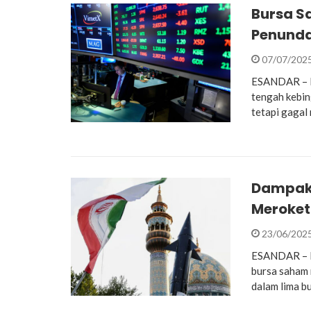
Bursa S
Penunda
07/07/202
ESANDAR – Pa
tengah kebin
tetapi gagal
Dampak 
Meroket
23/06/202
ESANDAR – P
bursa saham 
dalam lima b