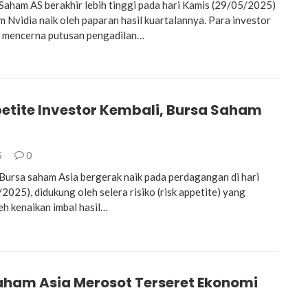
ham AS berakhir lebih tinggi pada hari Kamis (29/05/2025)
m Nvidia naik oleh paparan hasil kuartalannya. Para investor
h mencerna putusan pengadilan…
petite Investor Kembali, Bursa Saham
5
0
rsa saham Asia bergerak naik pada perdagangan di hari
025), didukung oleh selera risiko (risk appetite) yang
eh kenaikan imbal hasil…
aham Asia Merosot Terseret Ekonomi