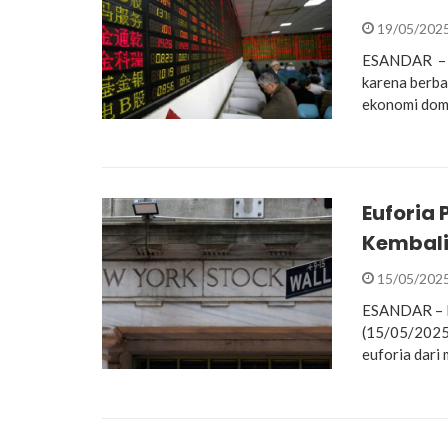
19/05/202
ESANDAR – B
karena berb
ekonomi dome
Euforia
Kembal
15/05/202
ESANDAR – Bu
(15/05/2025)
euforia dari