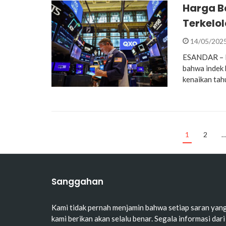
Harga Ba
Terkelol
14/05/202
ESANDAR – Bi
bahwa indek 
kenaikan tah
1
2
Sanggahan
Kami tidak pernah menjamin bahwa setiap saran yan
kami berikan akan selalu benar. Segala informasi dari