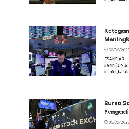
Ketegan
Meningk
02/06/202
ESANDAR – B
Senin (02/0
meningkat da
Bursa S
Pengadi
30/05/202