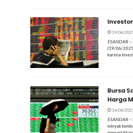
Investo
19/06/202
ESANDAR – Bu
(19/06/2025)
karena inves
Bursa S
Harga M
16/06/202
ESANDAR – Sa
minyak kembal
menunjukkan