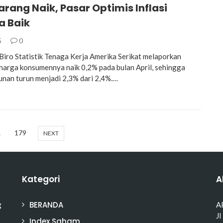
rang Naik, Pasar Optimis Inflasi
a Baik
5
0
ro Statistik Tenaga Kerja Amerika Serikat melaporkan
harga konsumennya naik 0,2% pada bulan April, sehingga
unan turun menjadi 2,3% dari 2,4%.…
…
179
NEXT
Kategori
A
BERANDA
g
A
Jl
Index Saham