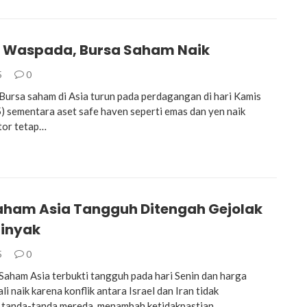
r Waspada, Bursa Saham Naik
5
0
rsa saham di Asia turun pada perdagangan di hari Kamis
 sementara aset safe haven seperti emas dan yen naik
tor tetap…
aham Asia Tangguh Ditengah Gejolak
inyak
5
0
ham Asia terbukti tangguh pada hari Senin dan harga
i naik karena konflik antara Israel dan Iran tidak
 tanda-tanda mereda, menambah ketidakpastian…