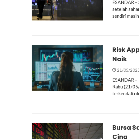
ESANDAR – Sa
setelah saha
sendiri masi
Risk Ap
Naik
21/05/202
ESANDAR – Bu
Rabu (21/05/2
terkendali ol
Bursa S
Cina