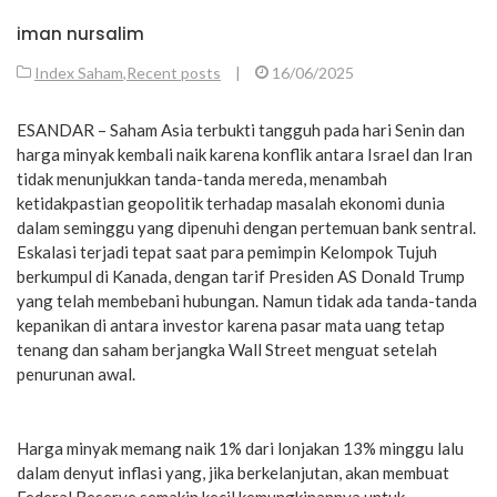
iman nursalim
Index Saham
,
Recent posts
|
16/06/2025
ESANDAR – Saham Asia terbukti tangguh pada hari Senin dan
harga minyak kembali naik karena konflik antara Israel dan Iran
tidak menunjukkan tanda-tanda mereda, menambah
ketidakpastian geopolitik terhadap masalah ekonomi dunia
dalam seminggu yang dipenuhi dengan pertemuan bank sentral.
Eskalasi terjadi tepat saat para pemimpin Kelompok Tujuh
berkumpul di Kanada, dengan tarif Presiden AS Donald Trump
yang telah membebani hubungan. Namun tidak ada tanda-tanda
kepanikan di antara investor karena pasar mata uang tetap
tenang dan saham berjangka Wall Street menguat setelah
penurunan awal.
Harga minyak memang naik 1% dari lonjakan 13% minggu lalu
dalam denyut inflasi yang, jika berkelanjutan, akan membuat
Federal Reserve semakin kecil kemungkinannya untuk