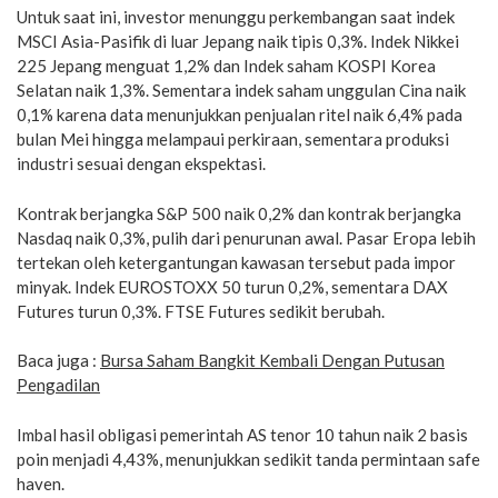
Untuk saat ini, investor menunggu perkembangan saat indek
MSCI Asia-Pasifik di luar Jepang naik tipis 0,3%. Indek Nikkei
225 Jepang menguat 1,2% dan Indek saham KOSPI Korea
Selatan naik 1,3%. Sementara indek saham unggulan Cina naik
0,1% karena data menunjukkan penjualan ritel naik 6,4% pada
bulan Mei hingga melampaui perkiraan, sementara produksi
industri sesuai dengan ekspektasi.
Kontrak berjangka S&P 500 naik 0,2% dan kontrak berjangka
Nasdaq naik 0,3%, pulih dari penurunan awal. Pasar Eropa lebih
tertekan oleh ketergantungan kawasan tersebut pada impor
minyak. Indek EUROSTOXX 50 turun 0,2%, sementara DAX
Futures turun 0,3%. FTSE Futures sedikit berubah.
Baca juga :
Bursa Saham Bangkit Kembali Dengan Putusan
Pengadilan
Imbal hasil obligasi pemerintah AS tenor 10 tahun naik 2 basis
poin menjadi 4,43%, menunjukkan sedikit tanda permintaan safe
haven.