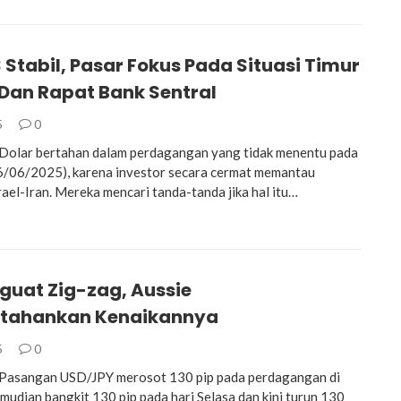
 Stabil, Pasar Fokus Pada Situasi Timur
Dan Rapat Bank Sentral
5
0
olar bertahan dalam perdagangan yang tidak menentu pada
16/06/2025), karena investor secara cermat memantau
rael-Iran. Mereka mencari tanda-tanda jika hal itu…
guat Zig-zag, Aussie
tahankan Kenaikannya
5
0
asangan USD/JPY merosot 130 pip pada perdagangan di
emudian bangkit 130 pip pada hari Selasa dan kini turun 130