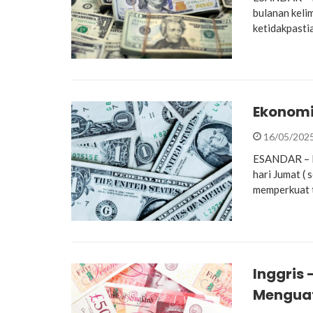
bulanan keli
ketidakpasti
Ekonomi 
16/05/202
ESANDAR – Do
hari Jumat (
memperkuat 
Inggris 
Mengua