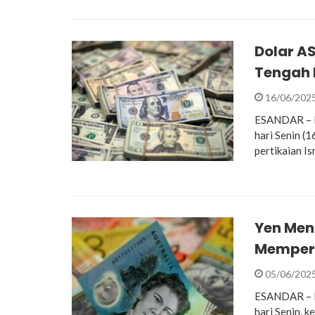
Dolar AS
Tengah 
16/06/202
ESANDAR – D
hari Senin (
pertikaian Is
Yen Men
Memper
05/06/202
ESANDAR – P
hari Senin, k