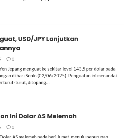
guat, USD/JPY Lanjutkan
nannya
5
0
n Jepang menguat ke sekitar level 143,5 per dolar pada
ngan di hari Senin (02/06/2025). Penguatan ini menandai
berturut-turut, ditopang…
lan Ini Dolar AS Melemah
5
0
olar AS melemah pada hari Jumat, menuju penurunan