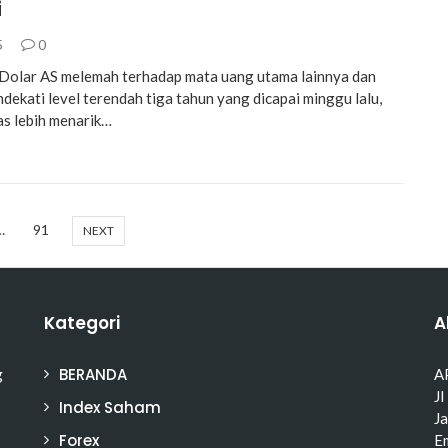
i
5
0
olar AS melemah terhadap mata uang utama lainnya dan
dekati level terendah tiga tahun yang dicapai minggu lalu,
s lebih menarik…
…
91
NEXT
Kategori
A
BERANDA
g
A
Jl
Index Saham
J
Forex
Em