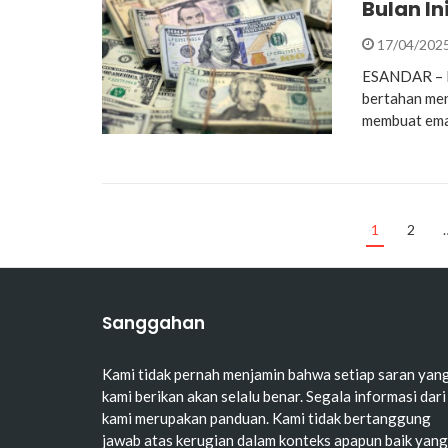
Bulan In
17/04/202
ESANDAR – D
bertahan men
membuat ema
1
2
Sanggahan
Kami tidak pernah menjamin bahwa setiap saran yan
kami berikan akan selalu benar. Segala informasi dari
kami merupakan panduan. Kami tidak bertanggung
jawab atas kerugian dalam konteks apapun baik yang