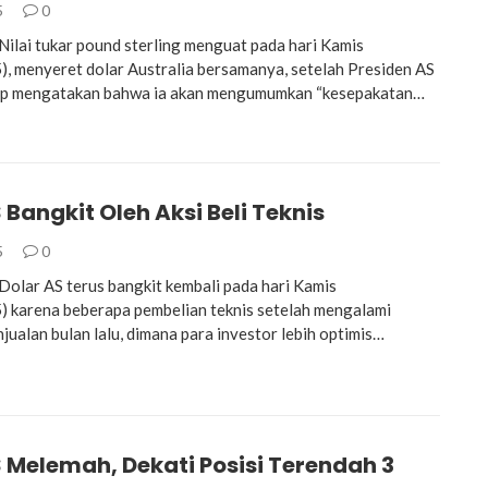
5
0
lai tukar pound sterling menguat pada hari Kamis
, menyeret dolar Australia bersamanya, setelah Presiden AS
p mengatakan bahwa ia akan mengumumkan “kesepakatan…
 Bangkit Oleh Aksi Beli Teknis
5
0
lar AS terus bangkit kembali pada hari Kamis
 karena beberapa pembelian teknis setelah mengalami
jualan bulan lalu, dimana para investor lebih optimis…
 Melemah, Dekati Posisi Terendah 3