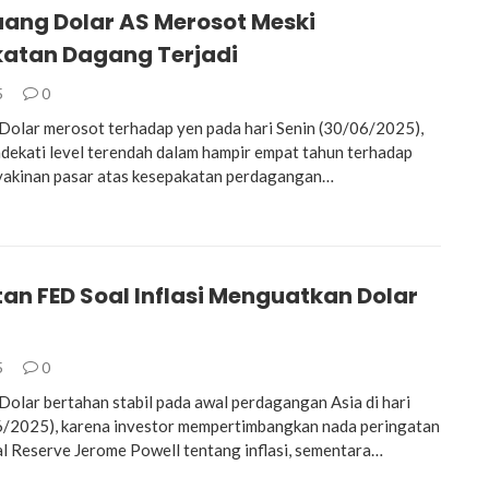
uang Dolar AS Merosot Meski
atan Dagang Terjadi
5
0
olar merosot terhadap yen pada hari Senin (30/06/2025),
dekati level terendah dalam hampir empat tahun terhadap
yakinan pasar atas kesepakatan perdagangan…
an FED Soal Inflasi Menguatkan Dolar
5
0
lar bertahan stabil pada awal perdagangan Asia di hari
6/2025), karena investor mempertimbangkan nada peringatan
l Reserve Jerome Powell tentang inflasi, sementara…