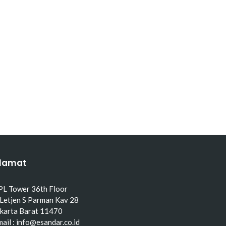
lamat
PL Tower 36th Floor
 Letjen S Parman Kav 28
akarta Barat 11470
ail : info@esandar.co.id