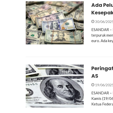
Ada Pel
Kesepak
30/06/202
ESANDAR – D
terpuruk men
euro. Ada ke
Peringat
AS
19/06/202
ESANDAR – Do
Kamis (19/0
Ketua Federa