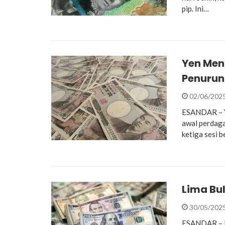
pip. Ini…
Yen Men
Penuru
02/06/202
ESANDAR – Ye
awal perdaga
ketiga sesi 
Lima Bu
30/05/202
ESANDAR – D