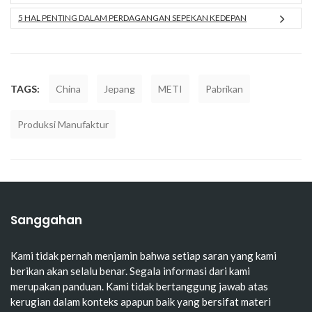
5 HAL PENTING DALAM PERDAGANGAN SEPEKAN KEDEPAN
TAGS:
China
Jepang
METI
Pabrikan
Produksi Manufaktur
Sanggahan
Kami tidak pernah menjamin bahwa setiap saran yang kami
berikan akan selalu benar. Segala informasi dari kami
merupakan panduan. Kami tidak bertanggung jawab atas
kerugian dalam konteks apapun baik yang bersifat materi