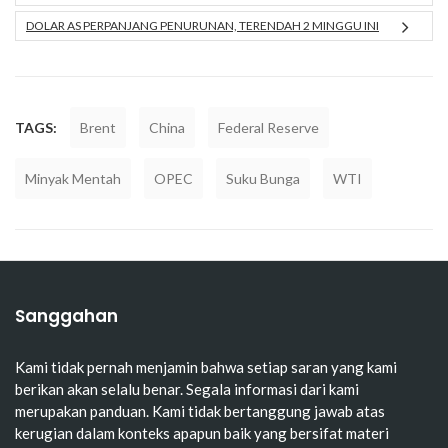
DOLAR AS PERPANJANG PENURUNAN, TERENDAH 2 MINGGU INI
TAGS:
Brent
China
Federal Reserve
Minyak Mentah
OPEC
Suku Bunga
WTI
Sanggahan
Kami tidak pernah menjamin bahwa setiap saran yang kami
berikan akan selalu benar. Segala informasi dari kami
merupakan panduan. Kami tidak bertanggung jawab atas
kerugian dalam konteks apapun baik yang bersifat materi