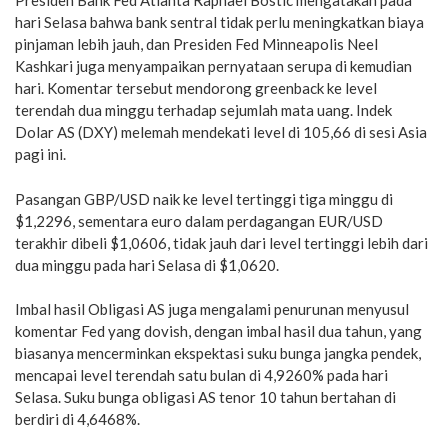
Presiden Bank Fed Atlanta Raphael Bostic mengatakan pada
hari Selasa bahwa bank sentral tidak perlu meningkatkan biaya
pinjaman lebih jauh, dan Presiden Fed Minneapolis Neel
Kashkari juga menyampaikan pernyataan serupa di kemudian
hari. Komentar tersebut mendorong greenback ke level
terendah dua minggu terhadap sejumlah mata uang. Indek
Dolar AS (DXY) melemah mendekati level di 105,66 di sesi Asia
pagi ini.
Pasangan GBP/USD naik ke level tertinggi tiga minggu di
$1,2296, sementara euro dalam perdagangan EUR/USD
terakhir dibeli $1,0606, tidak jauh dari level tertinggi lebih dari
dua minggu pada hari Selasa di $1,0620.
Imbal hasil Obligasi AS juga mengalami penurunan menyusul
komentar Fed yang dovish, dengan imbal hasil dua tahun, yang
biasanya mencerminkan ekspektasi suku bunga jangka pendek,
mencapai level terendah satu bulan di 4,9260% pada hari
Selasa. Suku bunga obligasi AS tenor 10 tahun bertahan di
berdiri di 4,6468%.