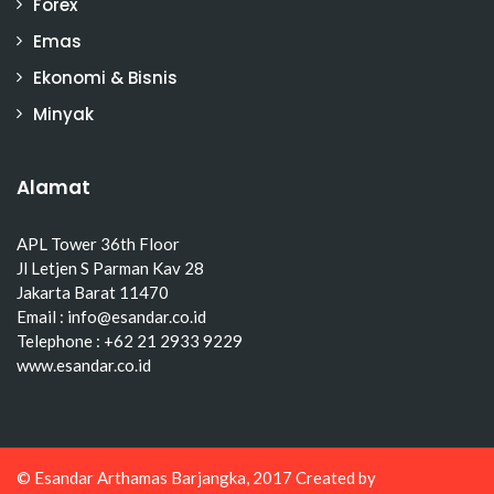
Forex
Emas
Ekonomi & Bisnis
Minyak
Alamat
APL Tower 36th Floor
Jl Letjen S Parman Kav 28
Jakarta Barat 11470
Email : info@esandar.co.id
Telephone : +62 21 2933 9229
www.esandar.co.id
© Esandar Arthamas Barjangka, 2017 Created by