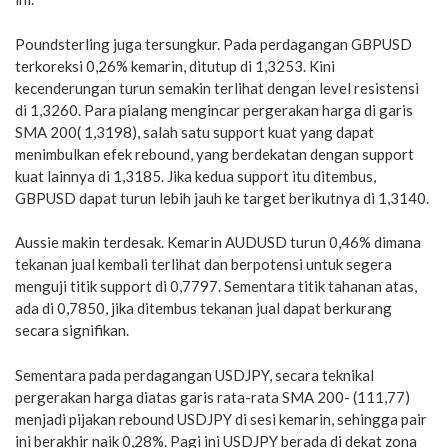
Poundsterling juga tersungkur. Pada perdagangan GBPUSD
terkoreksi 0,26% kemarin, ditutup di 1,3253. Kini
kecenderungan turun semakin terlihat dengan level resistensi
di 1,3260. Para pialang mengincar pergerakan harga di garis
SMA 200( 1,3198), salah satu support kuat yang dapat
menimbulkan efek rebound, yang berdekatan dengan support
kuat lainnya di 1,3185. Jika kedua support itu ditembus,
GBPUSD dapat turun lebih jauh ke target berikutnya di 1,3140.
Aussie makin terdesak. Kemarin AUDUSD turun 0,46% dimana
tekanan jual kembali terlihat dan berpotensi untuk segera
menguji titik support di 0,7797. Sementara titik tahanan atas,
ada di 0,7850, jika ditembus tekanan jual dapat berkurang
secara signifikan.
Sementara pada perdagangan USDJPY, secara teknikal
pergerakan harga diatas garis rata-rata SMA 200- (111,77)
menjadi pijakan rebound USDJPY di sesi kemarin, sehingga pair
ini berakhir naik 0,28%. Pagi ini USDJPY berada di dekat zona