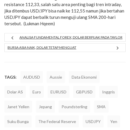
resistance 112,33, salah satu area penting bagi tren intraday,
jika ditembus USD/JPY bisa naik ke 112,55 namun jika bertahan
USDJPY dapat berbalik turun menguji ulang SMA 200-hari
tersebut. (Lukman Hqeem)
ANALISA FUNDAMENTAL FOREX; DOLAR BERPIJAK PADA TAYLOR
BURSA ASIA NAIK, DOLAR TETAP MENGUAT
TAGS:
AUDUSD
Aussie
Data Ekonomi
Dolar AS
Euro
EURUSD
GBPUSD
Inggris
Janet Yellen
Jepang
Poundsterling
SMA
Suku Bunga
The Federal Reserve
USDJPY
Yen