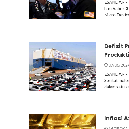
ESANDAR – In
hari Rabu (
Micro Devic
Defisit
Produkti
07/06/202
ESANDAR – Da
Serikat melon
dalam satu s
Inflasi 
16/05/202