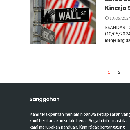
Kinerja
13/05/202
ESANDAR – Sa
(10/05/2024
menjelang da
1
2
Sanggahan
Kami tidak pernah menjamin bahwa setiap saran yan
kami berikan akan selalu benar. Segala informasi dari
kami merupakan panduan. Kami tidak bertanggung