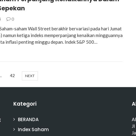
 Sepekan
4
0
ham-saham Wall Street berakhir bervariasi pada hari Jumat
) namun ketiga indeks memperpanjang kenaikan mingguannya
ta inflasi penting minggu depan. Indek S&P 500…
…
42
NEXT
Kategori
A
BERANDA
g
A
Jl
Index Saham
J