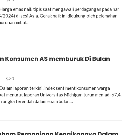
rga emas naik tipis saat mengawali perdagangan pada hari
/2024) di sesi Asia. Gerak naik ini didukung oleh pelemahan
nurunan imbal…
n Konsumen AS memburuk Di Bulan
4
0
lam laporan terkini, indek sentiment konsumen warga
kat menurut laporan Universitas Michigan turun menjadi 67,4.
n angka terendah dalam enam bulan…
aham Perpanjang Kenaikannya Dalam