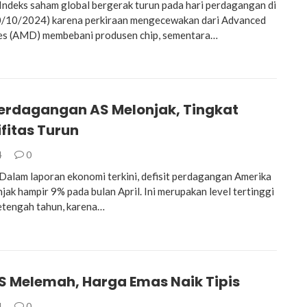
deks saham global bergerak turun pada hari perdagangan di
30/10/2024) karena perkiraan mengecewakan dari Advanced
es (AMD) membebani produsen chip, sementara…
 Perdagangan AS Melonjak, Tingkat
fitas Turun
4
0
lam laporan ekonomi terkini, defisit perdagangan Amerika
jak hampir 9% pada bulan April. Ini merupakan level tertinggi
etengah tahun, karena…
AS Melemah, Harga Emas Naik Tipis
4
0