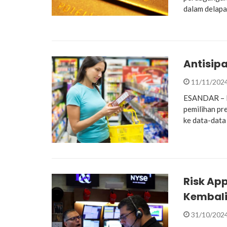
dalam delapa
Antisipa
11/11/202
ESANDAR – M
pemilihan pr
ke data-data 
Risk App
Kembali
31/10/202