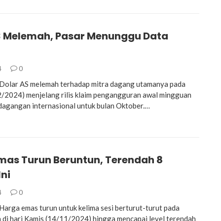
S Melemah, Pasar Menunggu Data
4
0
olar AS melemah terhadap mitra dagang utamanya pada
/2024) menjelang rilis klaim pengangguran awal mingguan
dagangan internasional untuk bulan Oktober.…
mas Turun Beruntun, Terendah 8
ni
4
0
rga emas turun untuk kelima sesi berturut-turut pada
di hari Kamis (14/11/2024) hingga mencapai level terendah