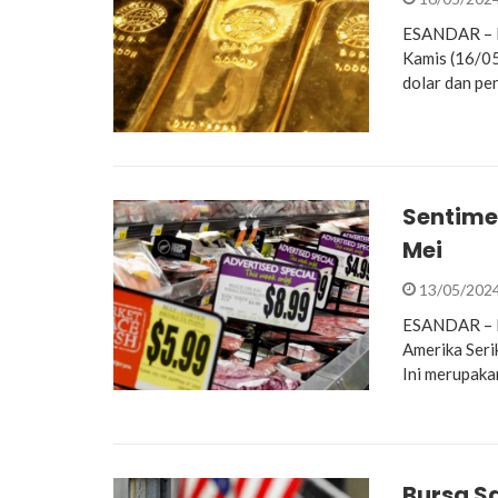
ESANDAR – Ha
Kamis (16/05
dolar dan pe
Sentime
Mei
13/05/202
ESANDAR – Da
Amerika Seri
Ini merupaka
Bursa S