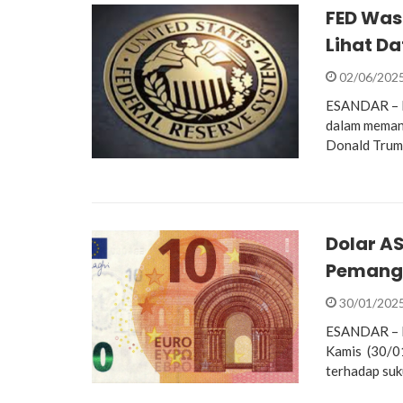
FED Was
Lihat Da
02/06/202
ESANDAR – P
dalam memang
Donald Trum
Dolar AS
Pemangk
30/01/202
ESANDAR – D
Kamis (30/01
terhadap suk