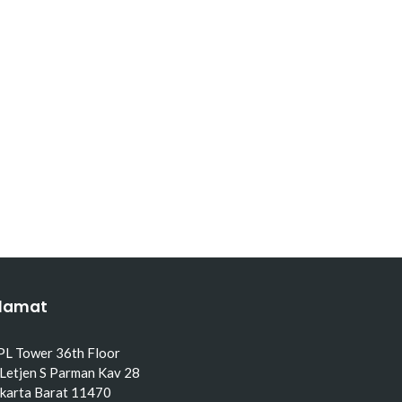
lamat
PL Tower 36th Floor
 Letjen S Parman Kav 28
akarta Barat 11470