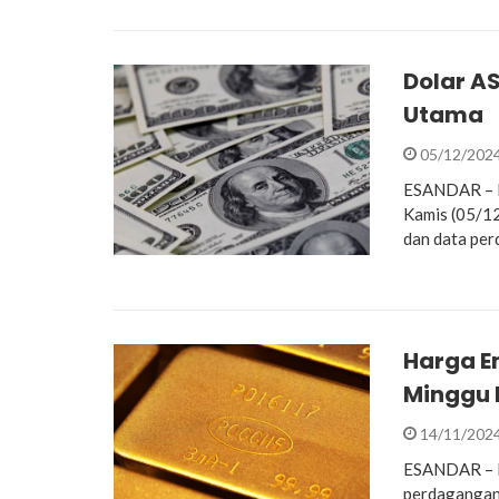
Dolar A
Utama
05/12/202
ESANDAR – D
Kamis (05/12
dan data per
Harga E
Minggu I
14/11/202
ESANDAR – Ha
perdagangan 