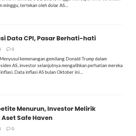
n minggu, tertekan oleh dolar AS…
si Data CPI, Pasar Berhati-hati
4
0
enyusul kemenangan gemilang Donald Trump dalam
esiden AS, investor selanjutnya mengalihkan perhatian mereka
inflasi. Data inflasi AS bulan Oktober ini…
etite Menurun, Investor Melirik
 Aset Safe Haven
4
0