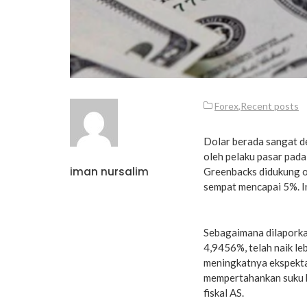
Forex
,
Recent posts
Dolar berada sangat de
oleh pelaku pasar pad
iman nursalim
Greenbacks didukung o
sempat mencapai 5%. In
Sebagaimana dilaporkan
4,9456%, telah naik leb
meningkatnya ekspekt
mempertahankan suku b
fiskal AS.