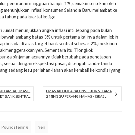
jalur penurunan mingguan hampir 1%, semakin tertekan oleh
ng menunjukkan inflasi konsumen Selandia Baru melambat ke
ua tahun pada kuartal ketiga.
 Jumat menunjukkan angka inflasi inti Jepang pada bulan
 bawah ambang batas 3% untuk pertama kalinya dalam lebih
ap berada di atas target bank sentral sebesar 2%, meskipun
nyak menggerakkan yen. Sementara itu, Tiongkok
bunga pinjaman acuannya tidak berubah pada penetapan
t, sesuai dengan ekspektasi pasar, di tengah tanda-tanda
ng sedang lesu perlahan-lahan akan kembali ke kondisi yang
 MELAMBAT, MASIH
EMAS JADI INCARAN INVESTOR SELAMA
GET BANK SENTRAL
2 MINGGU PERANG HAMAS – ISRAEL
Poundsterling
Yen