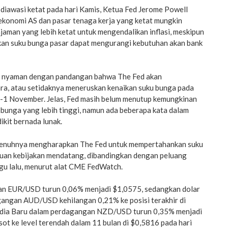
diawasi ketat pada hari Kamis, Ketua Fed Jerome Powell
konomi AS dan pasar tenaga kerja yang ketat mungkin
jaman yang lebih ketat untuk mengendalikan inflasi, meskipun
an suku bunga pasar dapat mengurangi kebutuhan akan bank
h nyaman dengan pandangan bahwa The Fed akan
a, atau setidaknya meneruskan kenaikan suku bunga pada
1 November. Jelas, Fed masih belum menutup kemungkinan
 bunga yang lebih tinggi, namun ada beberapa kata dalam
ikit bernada lunak.
penuhnya mengharapkan The Fed untuk mempertahankan suku
uan kebijakan mendatang, dibandingkan dengan peluang
gu lalu, menurut alat CME FedWatch.
gan EUR/USD turun 0,06% menjadi $1,0575, sedangkan dolar
gangan AUD/USD kehilangan 0,21% ke posisi terakhir di
ndia Baru dalam perdagangan NZD/USD turun 0,35% menjadi
ot ke level terendah dalam 11 bulan di $0,5816 pada hari