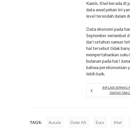
Kamis. Kiwi berada di 
data awal pekan ini ya
level terendah dalam d
Data ekonomi pada hari
September melambat di
dari setahun namun tet
hal tersebut tidak ba
mempertahankan suku 
bulanan pada hari Juma
bahwa perekonomian ya
lebih baik.
INFLASI JEPANG
DIATAS TAR
TAGS:
Aussie
Dolar AS
Euro
Kiwi