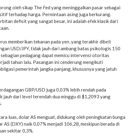
dorong oleh sikap The Fed yang meninggalkan pasar sebagai
sitif terhadap harga. Permintaan asing juga berkurang.
tan defisit yang sangat besar, ini adalah efek klasik dari
taan.
rus memberikan tekanan pada yen, yang terakhir dibeli
ngan USD/JPY, tidak jauh dari ambang batas psikologis 150
i sebagian pedagang dapat memicu intervensi otoritas
erjadi tahun lalu. Pasangan ini cenderung mengikuti
obligasi pemerintah jangka panjang, khususnya yang jatuh
perdagangan GBP/USD juga 0,03% lebih rendah pada
 jauh dari level terendah dua minggu di $1,2093 yang
.
ara luas, dolar AS menguat, didukung oleh peningkatan bunga
lar AS (DXY) naik 0,07% menjadi 106,28, meskipun berada di
an sekitar 0,3%.