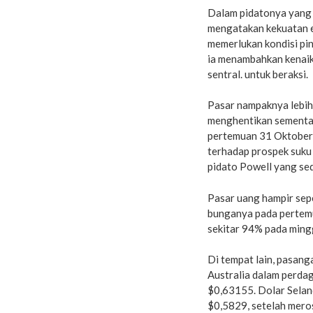
Dalam pidatonya yang 
mengatakan kekuatan e
memerlukan kondisi pin
ia menambahkan kenaik
sentral. untuk beraksi.
Pasar nampaknya lebi
menghentikan sementar
pertemuan 31 Oktober-
terhadap prospek suku
pidato Powell yang sed
Pasar uang hampir se
bunganya pada pertem
sekitar 94% pada ming
Di tempat lain, pasan
Australia dalam perda
$0,63155. Dolar Sela
$0,5829, setelah meros