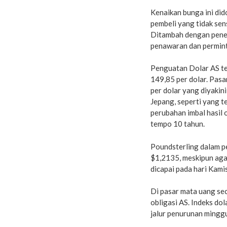
Kenaikan bunga ini di
pembeli yang tidak sen
Ditambah dengan penerbi
penawaran dan permin
Penguatan Dolar AS te
149,85 per dolar. Pasa
per dolar yang diyakin
Jepang, seperti yang t
perubahan imbal hasil 
tempo 10 tahun.
Poundsterling dalam 
$1,2135, meskipun agak
dicapai pada hari Kamis
Di pasar mata uang sec
obligasi AS. Indeks do
jalur penurunan minggu