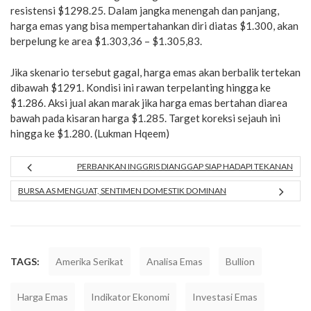
resistensi $1298.25. Dalam jangka menengah dan panjang,
harga emas yang bisa mempertahankan diri diatas $1.300, akan
berpelung ke area $1.303,36 – $1.305,83.
Jika skenario tersebut gagal, harga emas akan berbalik tertekan
dibawah $1291. Kondisi ini rawan terpelanting hingga ke
$1.286. Aksi jual akan marak jika harga emas bertahan diarea
bawah pada kisaran harga $1.285. Target koreksi sejauh ini
hingga ke $1.280. (Lukman Hqeem)
PERBANKAN INGGRIS DIANGGAP SIAP HADAPI TEKANAN
BURSA AS MENGUAT, SENTIMEN DOMESTIK DOMINAN
TAGS:
Amerika Serikat
Analisa Emas
Bullion
Harga Emas
Indikator Ekonomi
Investasi Emas