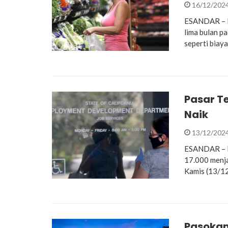
16/12/202
ESANDAR – Ha
lima bulan p
seperti biay
Pasar T
Naik
13/12/202
ESANDAR – Da
17.000 menj
Kamis (13/12
Pasokan