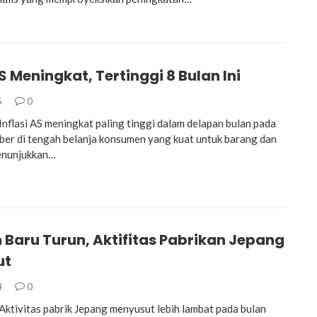
AS Meningkat, Tertinggi 8 Bulan Ini
5
0
flasi AS meningkat paling tinggi dalam delapan bulan pada
er di tengah belanja konsumen yang kuat untuk barang dan
menunjukkan…
 Baru Turun, Aktifitas Pabrikan Jepang
ut
4
0
tivitas pabrik Jepang menyusut lebih lambat pada bulan