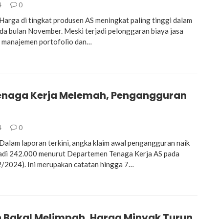
4
0
rga di tingkat produsen AS meningkat paling tinggi dalam
ada bulan November. Meski terjadi pelonggaran biaya jasa
a manajemen portofolio dan…
enaga Kerja Melemah, Pengangguran
4
0
lam laporan terkini, angka klaim awal pengangguran naik
adi 242.000 menurut Departemen Tenaga Kerja AS pada
/2024). Ini merupakan catatan hingga 7…
 Bakal Melimpah, Harga Minyak Turun