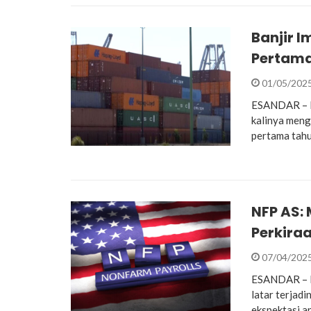
Banjir 
Pertama
01/05/202
ESANDAR – P
kalinya menga
pertama tahu
NFP AS:
Perkira
07/04/202
ESANDAR – La
latar terjad
ekspektasi a