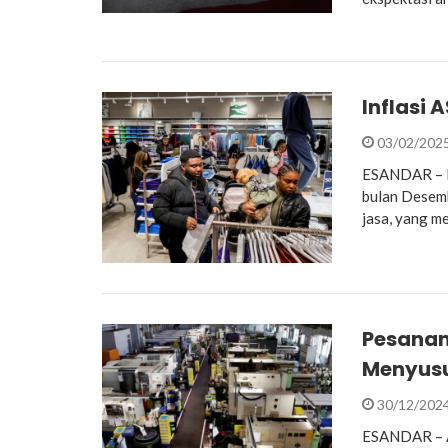
Inflasi 
03/02/202
ESANDAR – In
bulan Desemb
jasa, yang 
Pesanan
Menyus
30/12/202
ESANDAR – Ak