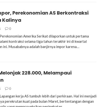
Impor, Perekonomian AS Berkontraksi
 Kalinya
5
0
erekonomian Amerika Serikat dilaporkan untuk pertama
lami kontraksi selama tiga tahun terakhir ini di kwartal
n ini. Musababnya adalah banjirnya impor karena…
 Melonjak 228.000, Melampaui
an
5
0
pangan kerja AS tumbuh lebih dari perkiraan. Hal ini menjadi
inya perekrutan kuat pada bulan Maret, bertentangan dengan
nalis yang memproyeksikan peningkatan…