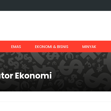
EMAS
EKONOMI & BISNIS
MINYAK
ator Ekonomi