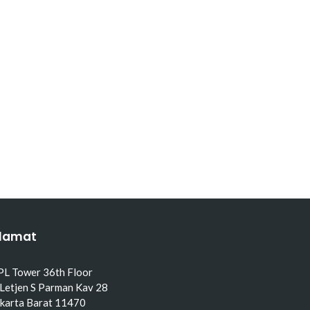
lamat
PL Tower 36th Floor
 Letjen S Parman Kav 28
akarta Barat 11470