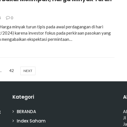
4
0
rga minyak turun tipis pada awal perdagangan di hari
/2024) karena investor fokus pada perkiraan pasokan yang
n mengabaikan ekspektasi permintaan…
…
42
NEXT
Kategori
A
BERANDA
g
A
Jl
Index Saham
J