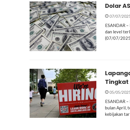
Dolar AS
07/07/202
ESANDAR – Do
dan level te
(07/07/2025
Lapanga
Tingkat
05/05/202
ESANDAR – Pe
bulan April,
kebijakan ta