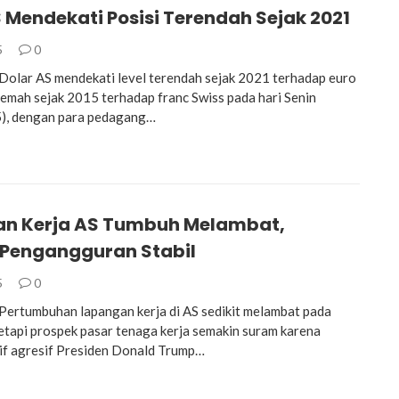
 Mendekati Posisi Terendah Sejak 2021
5
0
lar AS mendekati level terendah sejak 2021 terhadap euro
rlemah sejak 2015 terhadap franc Swiss pada hari Senin
), dengan para pedagang…
n Kerja AS Tumbuh Melambat,
 Pengangguran Stabil
5
0
rtumbuhan lapangan kerja di AS sedikit melambat pada
 tetapi prospek pasar tenaga kerja semakin suram karena
rif agresif Presiden Donald Trump…