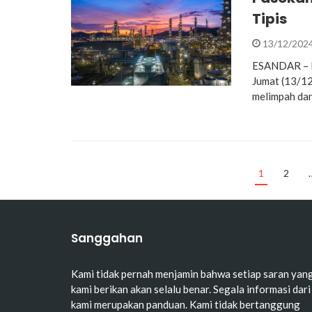
Tipis
13/12/202
ESANDAR – Ha
Jumat (13/12
melimpah da
1
2
Sanggahan
Kami tidak pernah menjamin bahwa setiap saran yan
kami berikan akan selalu benar. Segala informasi dari
kami merupakan panduan. Kami tidak bertanggung