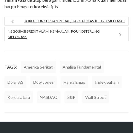
saham Asia ditutup beragam. Indek Dolar AS naik dan membuat
harga Emas terkoreksi tipis.
KORUT LUNCURKAN RUDAL, HARGA EMAS JUSTRU MELEMAH
NEGOSIASI BREXIT ALAMI KEMAJUAN, POUNDSTERLING
MELONJAK
TAGS:
Amerika Serikat
Analisa Fundamental
Dolar AS
Dow Jones
Harga Emas
Indek Saham
Korea Utara
NASDAQ
S&P
Wall Street