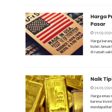
Harga P
Pasar
19/02/202
Harga barang
bulan Januari
di rumah sak
Naik Tip
24/01/202
Harga emas n
karena inves
mendapatkan 