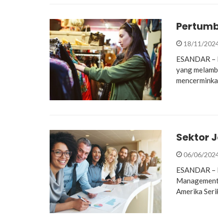
Pertumb
18/11/202
ESANDAR – Pe
yang melamba
mencerminkan
Sektor 
06/06/202
ESANDAR – Me
Management 
Amerika Seri