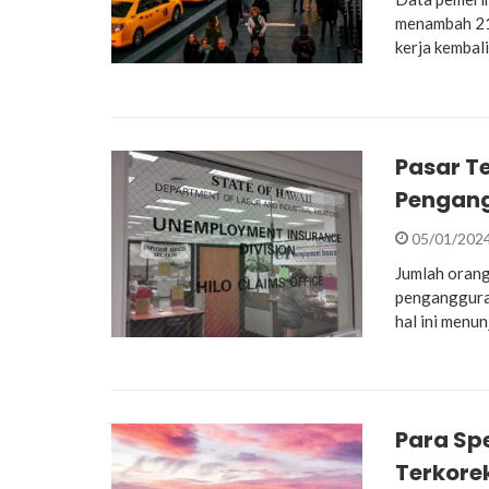
menambah 21
kerja kembal
Pasar T
Pengang
05/01/202
Jumlah orang
pengangguran
hal ini menu
Para Sp
Terkore