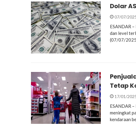
Dolar AS
07/07/202
ESANDAR – Do
dan level te
(07/07/2025
Penjuala
Tetap K
17/01/202
ESANDAR – Da
meningkat p
kendaraan b