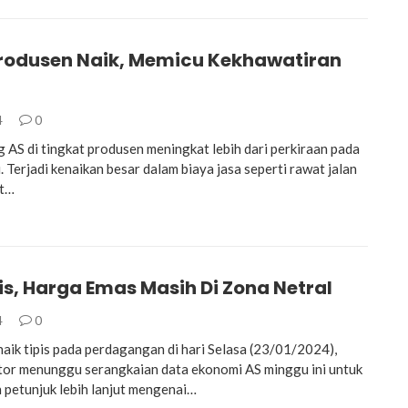
rodusen Naik, Memicu Kekhawatiran
4
0
 AS di tingkat produsen meningkat lebih dari perkiraan pada
. Terjadi kenaikan besar dalam biaya jasa seperti rawat jalan
it…
is, Harga Emas Masih Di Zona Netral
4
0
aik tipis pada perdagangan di hari Selasa (23/01/2024),
tor menunggu serangkaian data ekonomi AS minggu ini untuk
petunjuk lebih lanjut mengenai…