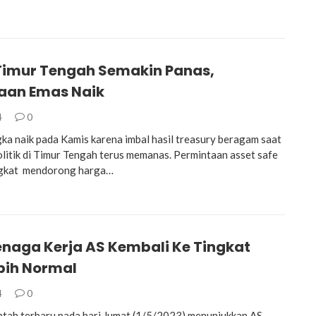
 Timur Tengah Semakin Panas,
aan Emas Naik
4
0
ka naik pada Kamis karena imbal hasil treasury beragam saat
olitik di Timur Tengah terus memanas. Permintaan asset safe
gkat mendorong harga…
enaga Kerja AS Kembali Ke Tingkat
bih Normal
4
0
tah terbaru pada hari Jumat (1/5/2023) menunjukkan AS