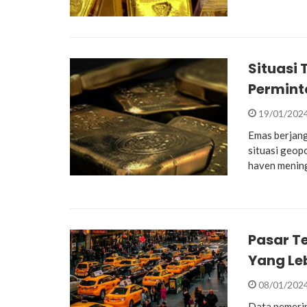
Situasi
Permint
19/01/202
Emas berjang
situasi geop
haven menin
Pasar T
Yang Le
08/01/202
Data pemerin