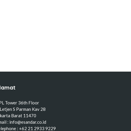
lamat
PL Tower 36th Floor
 Letjen S Parman Kav 28
akarta Barat 11470
ail : info@esandar.co.id
elephone : +62 21 2933 9229