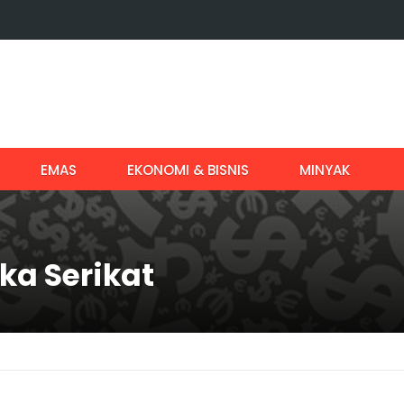
EMAS
EKONOMI & BISNIS
MINYAK
ka Serikat