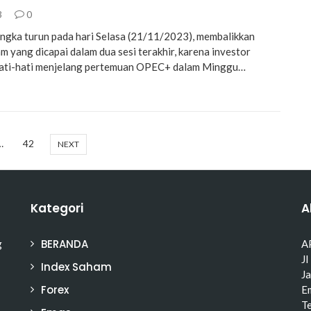
3
0
ngka turun pada hari Selasa (21/11/2023), membalikkan
m yang dicapai dalam dua sesi terakhir, karena investor
hati-hati menjelang pertemuan OPEC+ dalam Minggu…
…
42
NEXT
Kategori
A
BERANDA
g
A
Jl
Index Saham
J
Forex
Em
T