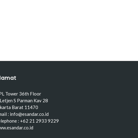
lamat
PL Tower 36th Floor
 Letjen S Parman Kav 28
akarta Barat 11470
ail : info@esandar.co.id
elephone : +62 21 2933 9229
ww.esandar.co.id