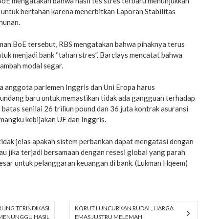
 BoE mengatakan bahwa hasil tes stres terbaru menunjukkan
 untuk bertahan karena menerbitkan Laporan Stabilitas
hunan.
n BoE tersebut, RBS mengatakan bahwa pihaknya terus
tuk menjadi bank “tahan stres”. Barclays mencatat bahwa
nambah modal segar.
 anggota parlemen Inggris dan Uni Eropa harus
undang baru untuk memastikan tidak ada gangguan terhadap
s batas senilai 26 triliun pound dan 36 juta kontrak asuransi
mangku kebijakan UE dan Inggris.
idak jelas apakah sistem perbankan dapat mengatasi dengan
u jika terjadi bersamaan dengan resesi global yang parah
besar untuk pelanggaran keuangan di bank. (Lukman Hqeem)
ING TERINDIKASI
KORUT LUNCURKAN RUDAL, HARGA
 MENUNGGU HASIL
EMAS JUSTRU MELEMAH