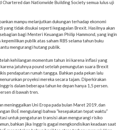
 Chartered dan Nationwide Building Society semua lulus uji
rbankan mampu melanjutkan dukungan terhadap ekonomi
di yang tidak disukai seperti kegagalan Brexit. Hasilnya akan
 sebagian bagi Menteri Keuangan Philip Hammond, yang ingin
s kepemilikan publik atas saham RBS selama tahun buku
antu mengurangi hutang publik.
elah kehilangan momentum tahun ini karena inflasi yang
a karena jatuhnya pound setelah pemungutan suara Brexit
ikis pendapatan rumah tangga. Bahkan pada pekan lalu
 menurunkan proyeksi mereka secara tajam. Diperkirakan
nggris dalam beberapa tahun ke depan hanya 1,5 persen.
persen di bawah tren.
kan meninggalkan Uni Eropa pada bulan Maret 2019, dan
angan BoE mengulangi bahwa “kesepakatan tepat waktu”
asi untuk pengaturan transisi akan mengurangi risiko
amun, bahkan jika Inggris gagal mengkondisikan keadaan saat