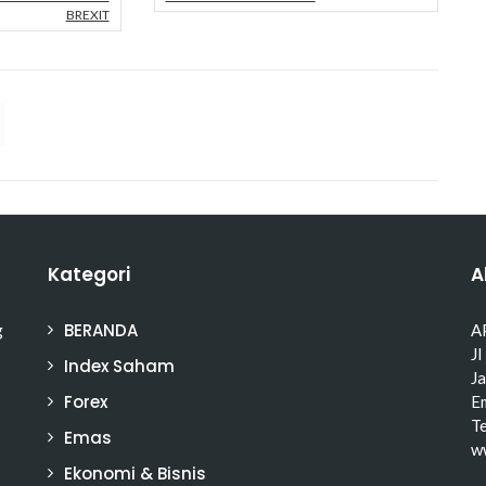
BREXIT
Kategori
A
BERANDA
g
A
Jl
Index Saham
J
Forex
Em
T
Emas
w
Ekonomi & Bisnis