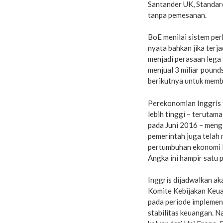
Santander UK, Standard
tanpa pemesanan.
BoE menilai sistem pe
nyata bahkan jika terja
menjadi perasaan lega
menjual 3 miliar pound
berikutnya untuk memb
Perekonomian Inggris t
lebih tinggi – terutam
pada Juni 2016 – meng
pemerintah juga telah
pertumbuhan ekonomi I
Angka ini hampir satu 
Inggris dijadwalkan a
Komite Kebijakan Keu
pada periode implement
stabilitas keuangan. N