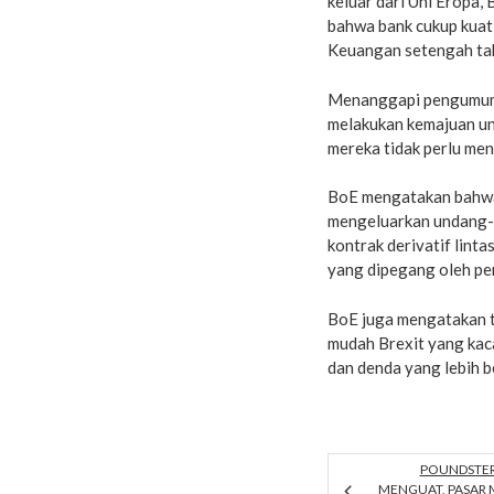
keluar dari Uni Eropa,
bahwa bank cukup kuat
Keuangan setengah ta
Menanggapi pengumuma
melakukan kemajuan un
mereka tidak perlu me
BoE mengatakan bahwa
mengeluarkan undang-
kontrak derivatif linta
yang dipegang oleh pe
BoE juga mengatakan t
mudah Brexit yang kaca
dan denda yang lebih 
POUNDSTERL
MENGUAT, PASAR