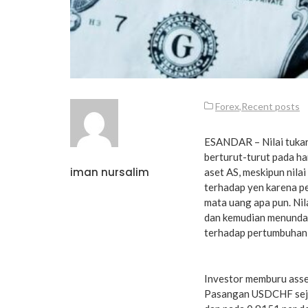
Forex
,
Recent posts
ESANDAR – Nilai tukar
berturut-turut pada ha
iman nursalim
aset AS, meskipun nilai
terhadap yen karena p
mata uang apa pun. Nil
dan kemudian menunda 
terhadap pertumbuhan 
Investor memburu asse
Pasangan USDCHF sejak