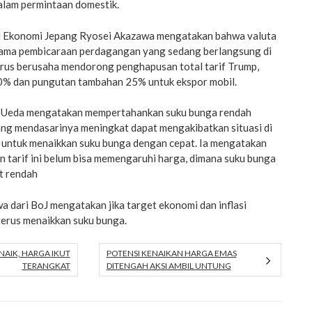
lam permintaan domestik.
ri Ekonomi Jepang Ryosei Akazawa mengatakan bahwa valuta
elama pembicaraan perdagangan yang sedang berlangsung di
rus berusaha mendorong penghapusan total tarif Trump,
10% dan pungutan tambahan 25% untuk ekspor mobil.
 Ueda mengatakan mempertahankan suku bunga rendah
yang mendasarinya meningkat dapat mengakibatkan situasi di
a untuk menaikkan suku bunga dengan cepat. Ia mengatakan
an tarif ini belum bisa memengaruhi harga, dimana suku bunga
at rendah
 dari BoJ mengatakan jika target ekonomi dan inflasi
terus menaikkan suku bunga.
NAIK, HARGA IKUT
POTENSI KENAIKAN HARGA EMAS
TERANGKAT
DITENGAH AKSI AMBIL UNTUNG