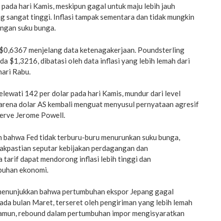
pada hari Kamis, meskipun gagal untuk maju lebih jauh
ang sangat tinggi. Inflasi tampak sementara dan tidak mungkin
gan suku bunga.
$0,6367 menjelang data ketenagakerjaan. Poundsterling
da $1,3216, dibatasi oleh data inflasi yang lebih lemah dari
hari Rabu.
ewati 142 per dolar pada hari Kamis, mundur dari level
karena dolar AS kembali menguat menyusul pernyataan agresif
serve Jerome Powell.
 bahwa Fed tidak terburu-buru menurunkan suku bunga,
akpastian seputar kebijakan perdagangan dan
arif dapat mendorong inflasi lebih tinggi dan
uhan ekonomi.
a menunjukkan bahwa pertumbuhan ekspor Jepang gagal
da bulan Maret, terseret oleh pengiriman yang lebih lemah
Namun, rebound dalam pertumbuhan impor mengisyaratkan