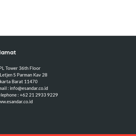
lamat
PL Tower 36th Floor
 Letjen S Parman Kav 28
akarta Barat 11470
ail : info@esandar.co.id
elephone : +62 21 2933 9229
ww.esandar.co.id