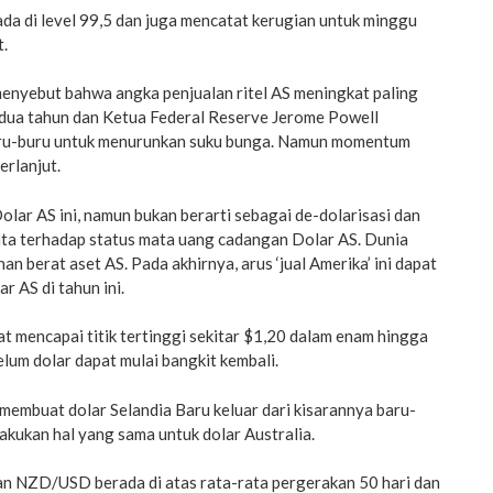
ada di level 99,5 dan juga mencatat kerugian untuk minggu
t.
menyebut bahwa angka penjualan ritel AS meningkat paling
i dua tahun dan Ketua Federal Reserve Jerome Powell
uru-buru untuk menurunkan suku bunga. Namun momentum
erlanjut.
Dolar AS ini, namun bukan berarti sebagai de-dolarisasi dan
yata terhadap status mata uang cadangan Dolar AS. Dunia
n berat aset AS. Pada akhirnya, arus ‘jual Amerika’ ini dapat
 AS di tahun ini.
t mencapai titik tertinggi sekitar $1,20 dalam enam hingga
elum dolar dapat mulai bangkit kembali.
membuat dolar Selandia Baru keluar dari kisarannya baru-
lakukan hal yang sama untuk dolar Australia.
n NZD/USD berada di atas rata-rata pergerakan 50 hari dan