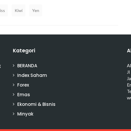
iss
Kiwi
Yen
Kategori
A
BERANDA
g
A
Jl
Index Saham
J
Forex
Em
T
Emas
w
Ekonomi & Bisnis
Minyak