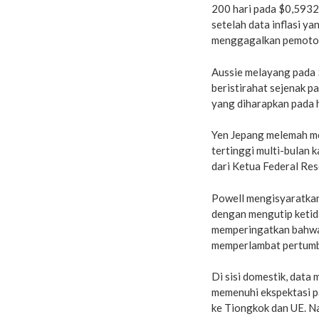
200 hari pada $0,5932 
setelah data inflasi y
menggagalkan pemoton
Aussie melayang pada 
beristirahat sejenak pa
yang diharapkan pada 
Yen Jepang melemah mel
tertinggi multi-bulan 
dari Ketua Federal Re
Powell mengisyaratkan
dengan mengutip ketid
memperingatkan bahwa t
memperlambat pertumb
Di sisi domestik, dat
memenuhi ekspektasi pa
ke Tiongkok dan UE. 