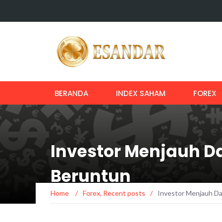
BERANDA
INDEX SAHAM
FOREX
Investor Menjauh D
Beruntun
Home
/
Forex
,
Recent posts
/
Investor Menjauh Da