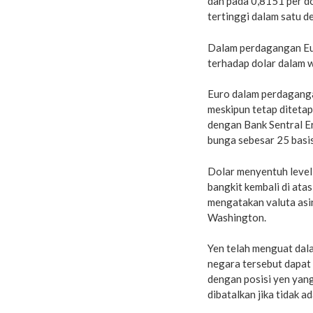
dan pada 0,8151 per dol
tertinggi dalam satu de
Dalam perdagangan Eur
terhadap dolar dalam w
Euro dalam perdaganga
meskipun tetap diteta
dengan Bank Sentral E
bunga sebesar 25 basis 
Dolar menyentuh level 
bangkit kembali di at
mengatakan valuta asi
Washington.
Yen telah menguat dal
negara tersebut dapat
dengan posisi yen yang
dibatalkan jika tidak a