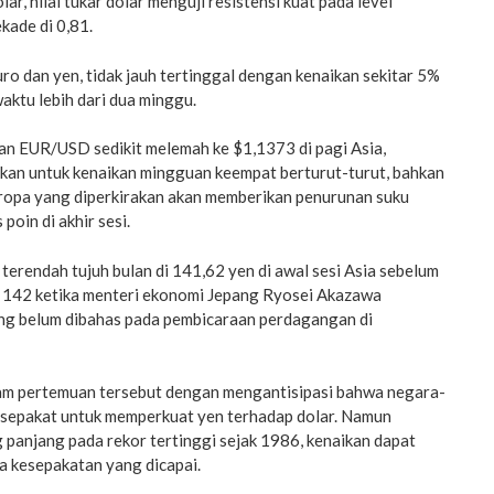
ar, nilai tukar dolar menguji resistensi kuat pada level
kade di 0,81.
o dan yen, tidak jauh tertinggal dengan kenaikan sekitar 5%
aktu lebih dari dua minggu.
n EUR/USD sedikit melemah ke $1,1373 di pagi Asia,
pkan untuk kenaikan mingguan keempat berturut-turut, bahkan
ropa yang diperkirakan akan memberikan penurunan suku
poin di akhir sesi.
terendah tujuh bulan di 141,62 yen di awal sesi Asia sebelum
as 142 ketika menteri ekonomi Jepang Ryosei Akazawa
ng belum dibahas pada pembicaraan perdagangan di
am pertemuan tersebut dengan mengantisipasi bahwa negara-
 sepakat untuk memperkuat yen terhadap dolar. Namun
 panjang pada rekor tertinggi sejak 1986, kenaikan dapat
da kesepakatan yang dicapai.