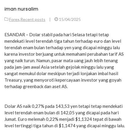
iman nursalim
Forex
,
Recent posts
|
15/04/2025
ESANDAR – Dolar stabil pada hari Selasa tetapi tetap
mendekati level terendah tiga tahun terhadap euro dan level
terendah enam bulan terhadap yen yang dicapai minggu lalu
karena investor berjuang untuk memahami perubahan tarif AS
yang naik turun. Namun, pasar mata uang jauh lebih tenang
pada jam-jam awal Asia setelah gejolak minggu lalu yang
sangat memukul dolar meskipun terjadi lonjakan imbal hasil
Treasury, yang menyoroti kepercayaan investor yang goyah
terhadap greenback dan aset AS.
Dolar AS naik 0,27% pada 143,53 yen tetapi tetap mendekati
level terendah enam bulan di 142,05 yang dicapai pada hari
Jumat. Euro melemah 0,22% menjadi $1,1324 tepat di bawah
level tertinggi tiga tahun di $1,1474 yang dicapai minggu lalu.