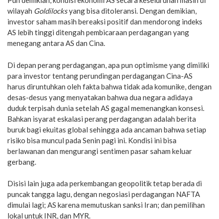
Pun demikian, kondisi ekonomi AS secara keseluruhan masih di
wilayah
Goldilocks
yang bisa ditoleransi. Dengan demikian,
investor saham masih bereaksi positif dan mendorong indeks
AS lebih tinggi ditengah pembicaraan perdagangan yang
menegang antara AS dan Cina.
Di depan perang perdagangan, apa pun optimisme yang dimiliki
para investor tentang perundingan perdagangan Cina-AS
harus diruntuhkan oleh fakta bahwa tidak ada komunike, dengan
desas-desus yang menyatakan bahwa dua negara adidaya
duduk terpisah dunia setelah AS gagal memenangkan konsesi.
Bahkan isyarat eskalasi perang perdagangan adalah berita
buruk bagi ekuitas global sehingga ada ancaman bahwa setiap
risiko bisa muncul pada Senin pagi ini. Kondisi ini bisa
berlawanan dan mengurangi sentimen pasar saham keluar
gerbang.
Disisi lain juga ada perkembangan geopolitik tetap berada di
puncak tangga lagu, dengan negosiasi perdagangan NAFTA
dimulai lagi; AS karena memutuskan sanksi Iran; dan pemilihan
lokal untuk INR, dan MYR.