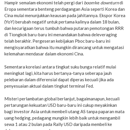
Hampir semalam ekonomi telah pergi dari
boom
ke
downturn
di
Eropa sementara benteng perdagangan Asia seperti Korea dan
Cina mulai menunjukkan keausan pada jahitannya. Ekspor Korea
(YoY) berubah negatif untuk pertama kalinya dalam 18 bulan,
dan kecurigaan terus tumbuh bahwa putaran pemotongan RRR
di Tiongkok baru-baru ini menandakan bahwa deleveraging
telah berakhir. Pergeseran kebijakan Pboc baru-baru ini
mengisyaratkan bahwa itu mungkin dirancang untuk mengatasi
kelemahan mendasar dalam ekonomi Cina.
Sementara korelasi antara tingkat suku bunga relatif mulai
meningkat lagi, kita harus bertanya-tanya seberapa jauh
pelebaran dalam diferensial dapat diperas kecuali jika ada
penyesuaian aktual dalam tingkat terminal Fed.
Misteri perlambatan global berlanjut, bagaimanapun, kecuali
pertarungan kekuatan USD baru-baru ini cukup meyakinkan
bagi investor Asia untuk membeli utang AS tanpa paparan mata
uang hedging, pedagang mungkin lebih baik untuk mengambil
sewa 1 atau 2 bulan pada Rally USD daripada membeli ke