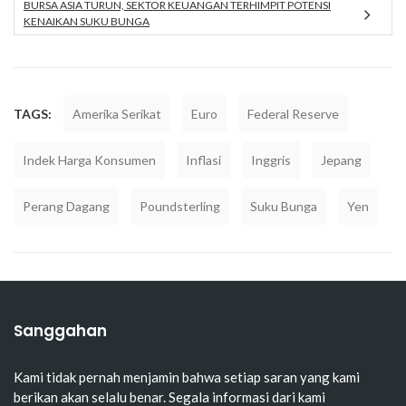
BURSA ASIA TURUN, SEKTOR KEUANGAN TERHIMPIT POTENSI
KENAIKAN SUKU BUNGA
TAGS:
Amerika Serikat
Euro
Federal Reserve
Indek Harga Konsumen
Inflasi
Inggris
Jepang
Perang Dagang
Poundsterling
Suku Bunga
Yen
Sanggahan
Kami tidak pernah menjamin bahwa setiap saran yang kami
berikan akan selalu benar. Segala informasi dari kami