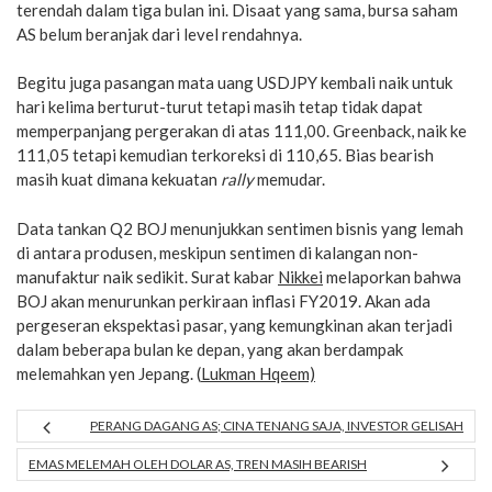
terendah dalam tiga bulan ini. Disaat yang sama, bursa saham
AS belum beranjak dari level rendahnya.
Begitu juga pasangan mata uang USDJPY kembali naik untuk
hari kelima berturut-turut tetapi masih tetap tidak dapat
memperpanjang pergerakan di atas 111,00. Greenback, naik ke
111,05 tetapi kemudian terkoreksi di 110,65. Bias bearish
masih kuat dimana kekuatan
rally
memudar.
Data tankan Q2 BOJ menunjukkan sentimen bisnis yang lemah
di antara produsen, meskipun sentimen di kalangan non-
manufaktur naik sedikit. Surat kabar
Nikkei
melaporkan bahwa
BOJ akan menurunkan perkiraan inflasi FY2019. Akan ada
pergeseran ekspektasi pasar, yang kemungkinan akan terjadi
dalam beberapa bulan ke depan, yang akan berdampak
melemahkan yen Jepang. (
Lukman Hqeem)
PERANG DAGANG AS; CINA TENANG SAJA, INVESTOR GELISAH
EMAS MELEMAH OLEH DOLAR AS, TREN MASIH BEARISH