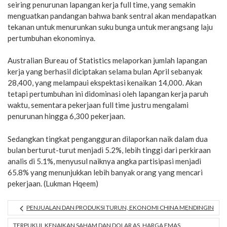
seiring penurunan lapangan kerja full time, yang semakin
menguatkan pandangan bahwa bank sentral akan mendapatkan
tekanan untuk menurunkan suku bunga untuk merangsang laju
pertumbuhan ekonominya.
Australian Bureau of Statistics melaporkan jumlah lapangan
kerja yang berhasil diciptakan selama bulan April sebanyak
28,400, yang melampaui ekspektasi kenaikan 14,000. Akan
tetapi pertumbuhan ini didominasi oleh lapangan kerja paruh
waktu, sementara pekerjaan full time justru mengalami
penurunan hingga 6,300 pekerjaan.
Sedangkan tingkat pengangguran dilaporkan naik dalam dua
bulan berturut-turut menjadi 5.2%, lebih tinggi dari perkiraan
analis di 5.1%, menyusul naiknya angka partisipasi menjadi
65.8% yang menunjukkan lebih banyak orang yang mencari
pekerjaan. (Lukman Hqeem)
PENJUALAN DAN PRODUKSI TURUN, EKONOMI CHINA MENDINGIN
TERPUKUL KENAIKAN SAHAM DAN DOLAR AS, HARGA EMAS