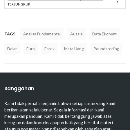
TERSUNGKUR
TAGS:
Analisa Fundamental
Aussie
Data Ekonomi
Dolar
Euro
Forex
Mata Uang
Poundsterling
Sanggahan
Kami tidak pernah menjamin bahwa setiap saran yang kami
berikan akan selalu benar. Segala informasi dari kami
merupakan panduan. Kami tidak bertanggung jawab atas
kerugian dalam konteks apapun baik yang bersifat materi
ataupun non materi yang disebabkan oleh sebagian atau