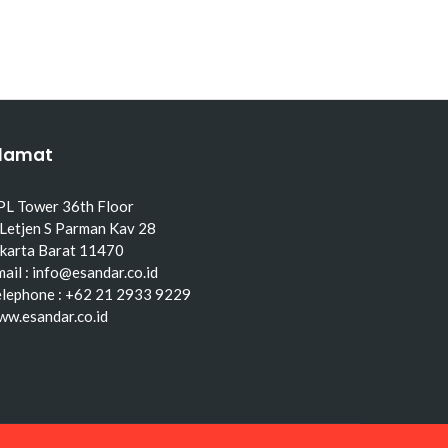
lamat
PL Tower 36th Floor
 Letjen S Parman Kav 28
akarta Barat 11470
ail : info@esandar.co.id
elephone : +62 21 2933 9229
ww.esandar.co.id