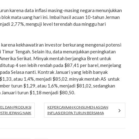
turun karena data inflasi masing-masing negara menunjukkan
blok mata uang hari ini. Imbal hasil acuan 10-tahun Jerman
enjadi 2,77%, menguji level terendah dua minggu hari
karena kekhawatiran investor berkurang mengenai potensi
 Timur Tengah. Selain itu, data menunjukkan peningkatan
Amerika Serikat. Minyak mentah berjangka Brent untuk
itutup 4 sen lebih rendah pada $87,41 per barel, menjelang
pada Selasa nanti. Kontrak Januari yang lebih banyak
$1,33, atau 1,4%, menjadi $85,02. minyak mentah AS untuk
mber turun $1,29, atau 1,6%, menjadi $81,02, sedangkan
 Januari turun $1,18 menjadi $80,50.
TEL DAN PRODUKSI
KEPERCAYAAN KONSUMEN AS DAN
STRI JEPANG NAIK
INFLASI EROPA TURUN BERSAMA