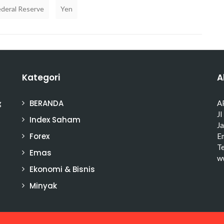
ederal Reserve
Yen
Kategori
A
BERANDA
g
A
Jl
Index Saham
J
Forex
Em
T
Emas
w
Ekonomi & Bisnis
Minyak