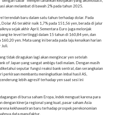
 “dengan sabar” mempertahankan kebijakan yang akomodatif,
lasi akan melambat di bawah 2% pada tahun 2025.
evel terendah baru dalam satu tahun terhadap dolar. Pada
olar AS terakhir naik 1,7% pada 151,56 yen, berada di jalur
baiknya sejak akhir April. Sementara Euro juga melonjak
ang ke level tertinggi dalam 15 tahun di 160,84 yen, dan
a 160,20 yen. Mata uang ini berada pada laju kenaikan harian
Juli.
ng tidak diragukan lagi akan mengincar yen setelah
ank of Japan yang sangat ambigu tadi malam. Dengan masih
diketahui seputar fungsi reaksi bank sentral, dan serangkaian
ari perkiraan membantu meningkatkan imbal hasil AS,
enderung lebih agresif terhadap yen saat sesi ini
erdagangan di bursa saham Eropa, indek menguat karena para
n dengan kinerja regional yang kuat, pasar saham Asia
arena kekhawatiran baru terhadap prospek perekonomian
ahnya data manufaktur.