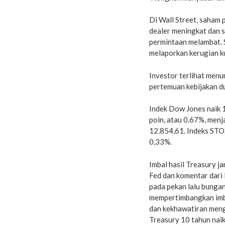
Di Wall Street, saham 
dealer meningkat dan 
permintaan melambat. 
melaporkan kerugian k
Investor terlihat menu
pertemuan kebijakan du
Indek Dow Jones naik 
poin, atau 0.67%, menj
12.854,61. Indeks STO
0,33%.
Imbal hasil Treasury 
Fed dan komentar dari
pada pekan lalu bungan
mempertimbangkan imbal
dan kekhawatiran menge
Treasury 10 tahun naik