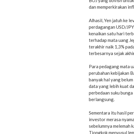
BOJ yang dovish untuk
dan memperkirakan inf
Alhasil, Yen jatuh ke l
perdagangan USD/JPY, D
kenaikan satu hari ter
terhadap mata uang Jep
terakhir naik 1,3% pad
terbesarnya sejak akhir 
Para pedagang mata ua
perubahan kebijakan B
banyak hal yang belum 
data yang lebih kuat d
perbedaan suku bunga c
berlangsung.
Sementara itu hasil p
investor merasa nyama
sebelumnya melemah k
Tiongkok menyusul lem