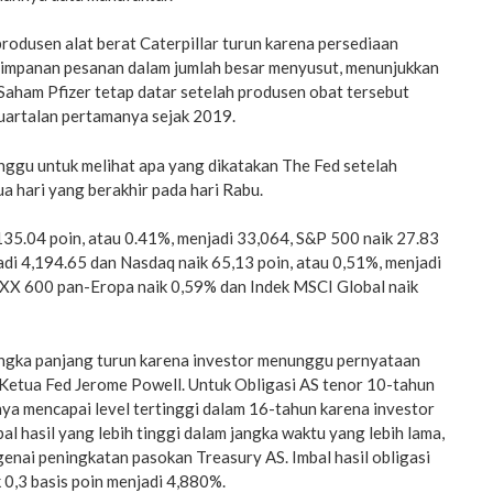
produsen alat berat Caterpillar turun karena persediaan
simpanan pesanan dalam jumlah besar menyusut, menunjukkan
Saham Pfizer tetap datar setelah produsen obat tersebut
uartalan pertamanya sejak 2019.
nggu untuk melihat apa yang dikatakan The Fed setelah
a hari yang berakhir pada hari Rabu.
135.04 poin, atau 0.41%, menjadi 33,064, S&P 500 naik 27.83
adi 4,194.65 dan Nasdaq naik 65,13 poin, atau 0,51%, menjadi
XX 600 pan-Eropa naik 0,59% dan Indek MSCI Global naik
jangka panjang turun karena investor menunggu pernyataan
 Ketua Fed Jerome Powell. Untuk Obligasi AS tenor 10-tahun
ya mencapai level tertinggi dalam 16-tahun karena investor
 hasil yang lebih tinggi dalam jangka waktu yang lebih lama,
nai peningkatan pasokan Treasury AS. Imbal hasil obligasi
 0,3 basis poin menjadi 4,880%.