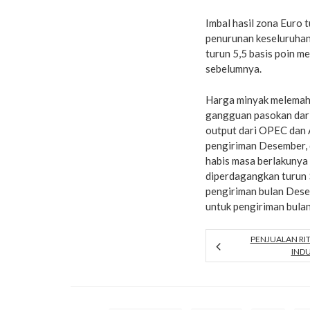
Imbal hasil zona Euro 
penurunan keseluruhan 
turun 5,5 basis poin m
sebelumnya.
Harga minyak melemah 
gangguan pasokan dari
output dari OPEC dan 
pengiriman Desember, d
habis masa berlakunya 
diperdagangkan turun 
pengiriman bulan Dese
untuk pengiriman bulan
PENJUALAN RI
INDU