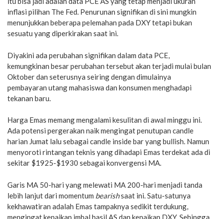
itu bisa jadi adalah data PCE AS yang tetap menjadi ukuran
inflasi pilihan The Fed. Penurunan signifikan di sini mungkin
menunjukkan beberapa pelemahan pada DXY tetapi bukan
sesuatu yang diperkirakan saat ini.
Diyakini ada perubahan signifikan dalam data PCE,
kemungkinan besar perubahan tersebut akan terjadi mulai bulan
Oktober dan seterusnya seiring dengan dimulainya
pembayaran utang mahasiswa dan konsumen menghadapi
tekanan baru.
Harga Emas memang mengalami kesulitan di awal minggu ini.
Ada potensi pergerakan naik mengingat penutupan candle
harian Jumat lalu sebagai candle inside bar yang bullish. Namun
menyoroti rintangan teknis yang dihadapi Emas terdekat ada di
sekitar $1925-$1930 sebagai konvergensi MA.
Garis MA 50-hari yang melewati MA 200-hari menjadi tanda
lebih lanjut dari momentum
bearish
saat ini. Satu-satunya
kekhawatiran adalah Emas tampaknya sedikit terdukung,
mengingat kenaikan imbal hasil AS dan kenaikan DXY. Sehingga