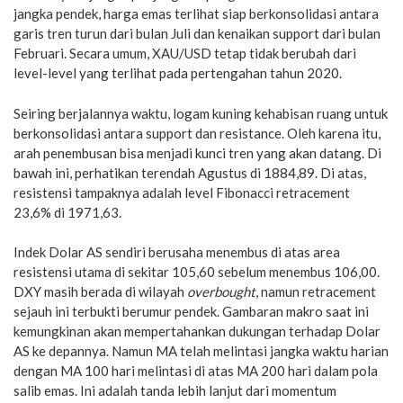
jangka pendek, harga emas terlihat siap berkonsolidasi antara
garis tren turun dari bulan Juli dan kenaikan support dari bulan
Februari. Secara umum, XAU/USD tetap tidak berubah dari
level-level yang terlihat pada pertengahan tahun 2020.
Seiring berjalannya waktu, logam kuning kehabisan ruang untuk
berkonsolidasi antara support dan resistance. Oleh karena itu,
arah penembusan bisa menjadi kunci tren yang akan datang. Di
bawah ini, perhatikan terendah Agustus di 1884,89. Di atas,
resistensi tampaknya adalah level Fibonacci retracement
23,6% di 1971,63.
Indek Dolar AS sendiri berusaha menembus di atas area
resistensi utama di sekitar 105,60 sebelum menembus 106,00.
DXY masih berada di wilayah
overbought
, namun retracement
sejauh ini terbukti berumur pendek. Gambaran makro saat ini
kemungkinan akan mempertahankan dukungan terhadap Dolar
AS ke depannya. Namun MA telah melintasi jangka waktu harian
dengan MA 100 hari melintasi di atas MA 200 hari dalam pola
salib emas. Ini adalah tanda lebih lanjut dari momentum