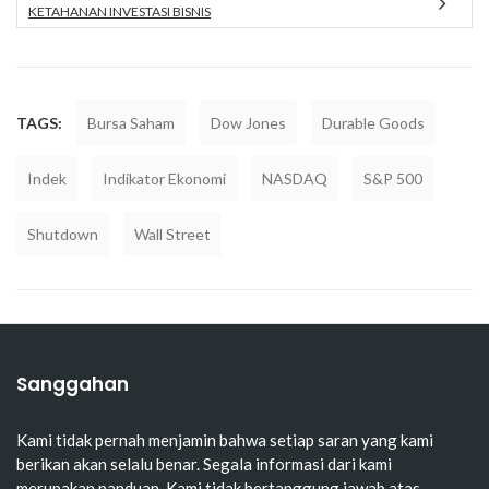
KETAHANAN INVESTASI BISNIS
TAGS:
Bursa Saham
Dow Jones
Durable Goods
Indek
Indikator Ekonomi
NASDAQ
S&P 500
Shutdown
Wall Street
Sanggahan
Kami tidak pernah menjamin bahwa setiap saran yang kami
berikan akan selalu benar. Segala informasi dari kami
merupakan panduan. Kami tidak bertanggung jawab atas