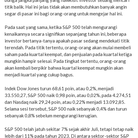
titik balik. Hal ini jelas tidak akan membutuhkan banyak angin
segar di pasar ini bagi orang-orang untuk mengejar hal ini.
Pada saat yang sama, ketika S&P 500 telah mengurangi
kenaikannya secara signifikan sepanjang tahun ini, beberapa
investor bertanya-tanya apakah pasar sedang mendekati titik
terendah. Pada titik tertentu, orang-orang akan mulai membeli
saham pada kuartal keempat, dan penjualan pada kuartal ketiga
mungkin hampir selesai. Pada tingkat tertentu, orang-orang
akan kembali berpikir bahwa kuartal keempat mungkin akan
menjadi kuartal yang cukup bagus.
Indek Dow Jones turun 68,61 poin, atau 0,2%, menjadi
33.550,27, S&P 500 naik 0,98 poin, atau 0,02%, pada 4.274,51
dan Nasdaq naik 29,24 poin, atau 0,22% menjadi 13.092,85.
Selama sesi tersebut, S&P 500 naik sebanyak 0,4% dan turun
sebanyak 0,8% sebelum mengurangi kerugian.
S&P 500 telah jatuh sekitar 7% sejak akhir Juli, tetapi tetap naik
lebih dari 11% pada tahun 2023. Di antara sektor-sektor S&P