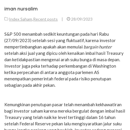
iman nursalim
Index Saham
,
Recent posts
|
28/09/2023
S&P 500 menambah sedikit keuntungan pada hari Rabu
(27/09/2023) setelah sesi yang fluktuatif, karena investor
mempertimbangkan apakah akan memulai
bargain hunter
setelah aksi jual yang dipicu oleh kenaikan imbal hasil Treasury
dan ketidakpastian mengenai arah suku bunga di masa depan.
Investor juga peka terhadap perkembangan di Washington
ketika perpecahan di antara anggota parlemen AS
menempatkan pemerintah federal pada risiko penutupan
sebagian pada akhir pekan.
Kemungkinan penutupan pasar telah menambah kekhawatiran
bagi investor saham karena mereka bergulat dengan imbal hasil
Treasury yang telah naik ke level tertinggi dalam 16 tahun
setelah Federal Reserve pekan lalu mengisyaratkan jalur suku
bunga jangka panjang yang hawkish. Investor sedang mencari