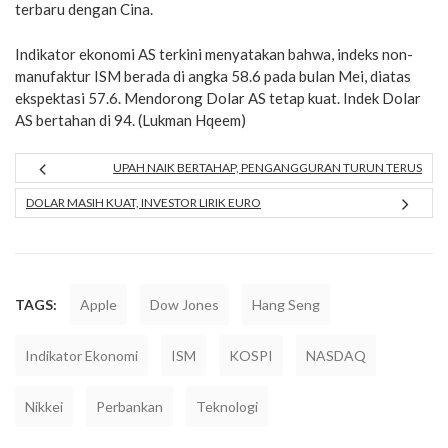
terbaru dengan Cina.
Indikator ekonomi AS terkini menyatakan bahwa, indeks non-
manufaktur ISM berada di angka 58.6 pada bulan Mei, diatas
ekspektasi 57.6. Mendorong Dolar AS tetap kuat. Indek Dolar
AS bertahan di 94. (Lukman Hqeem)
UPAH NAIK BERTAHAP, PENGANGGURAN TURUN TERUS
DOLAR MASIH KUAT, INVESTOR LIRIK EURO
TAGS:
Apple
Dow Jones
Hang Seng
Indikator Ekonomi
ISM
KOSPI
NASDAQ
Nikkei
Perbankan
Teknologi