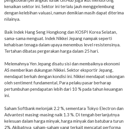
pengkodean perangkat lunak GitHub juga ikut mendorong
kenaikan sektor ini. Sektor ini terlalu jauh menggelembung
dengan kelebihan valuasi, namun demikian masih dapat diterima
nilainya.
Baik Indek Hang Seng Hongkong dan KOSPI Korea Selatan,
sama-sama menguat. Indek Nikkei Jepang nampak seperti
kehabisan tenaga dalam upaya menembus level resistensinya.
Tertahan dibatas pergerakan harga dalam 25 hari.
Melemahnya Yen Jepang disatu sisi dan membaiknya ekonomi
AS memberikan dukungan Nikkei. Sektor eksportir Jepang,
mendapat berkah dengan kondisi ini. Nikkei mendapat sokongan
oleh sentiment fundamental, Para pelaku pasar berharap
pertumbuhan pendapatan lebih dari 10 % pada tahun keuangan
ini.
Saham Softbank melonjak 2.2 %, sementara Tokyo Electron dan
Advantest masing-masing naik 1.3 %. Di tengah berlanjutnya
kelesuan dalam harga minyak, harga minyak dan batubara turun
2%. Akibatnya saham-saham yang terkait mencatat performa