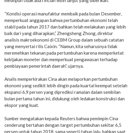
meskipun tidak ada rincian lebih lanjut yang diberikan.
“Kondisi operasi manufaktur membaik pada bulan Desember,
memperkuat anggapan bahwa pertumbuhan ekonomi telah
stabil pada tahun 2017 dan bahkan telah melakukan yang lebih
baik dari yang diharapkan,” Zhengsheng Zhong, direktur
analisis makroekonomi di CEBM Group dalam sebuah catatan
yang menyertai rilis Caixin. “Namun, kita seharusnya tidak
meremehkan tekanan pada pertumbuhan karena memperketat
kebijakan moneter dan memperkuat pengawasan terhadap
pembiayaan pemerintah daerah”, ujarnya.
Analis memperkirakan Cina akan melaporkan pertumbuhan
ekonomi yang sedikit lebih dingin pada kuartal keempat setelah
ekspansi 6,9 persen yang diprediksi ramalan dalam sembilan
bulan pertama tahun ini, didukung oleh ledakan konstruksi dan
ekspor yang kuat.
Sumber mengatakan kepada Reuters bahwa pemimpin Cina
cenderung bertahan dengan target pertumbuhan sekitar 6,5
persen untuk tahun 2018, sama seperti tahun lalu, bahkan saat