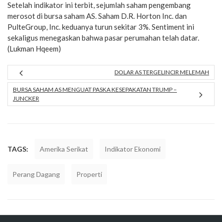
Setelah indikator ini terbit, sejumlah saham pengembang
merosot di bursa saham AS. Saham D.R. Horton Inc. dan
PulteGroup, Inc. keduanya turun sekitar 3%. Sentiment ini
sekaligus menegaskan bahwa pasar perumahan telah datar.
(Lukman Hqeem)
DOLAR AS TERGELINCIR MELEMAH
BURSA SAHAM AS MENGUAT PASKA KESEPAKATAN TRUMP –
JUNCKER
TAGS:
Amerika Serikat
Indikator Ekonomi
Perang Dagang
Properti