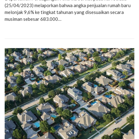
(25/04/2023) melaporkan bahwa angka penjualan rumah baru
melonjak 9,6% ke tingkat tahunan yang disesuaikan secara
musiman sebesar 683.000…