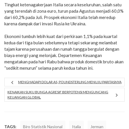
Tingkat ketenagakerjaan Italia secara keseluruhan, salah satu
yang terendah di zona euro, turun pada Agustus menjadi 60,0%
dari 60,2% pada Juli. Prospek ekonomi Italia telah meredup
karena dampak dari invasi Rusia ke Ukraina.
Ekonomi tumbuh lebih kuat dari perkiraan 1,1% pada kuartal
kedua dari tiga bulan sebelumnya tetapi sekarang melambat
tajam karena perusahaan dan rumah tangga bergulat dengan
biaya energi yang melonjak. Departemen Keuangan
mengatakan pada hari Rabu bahwa produk domestik bruto akan
“sedikit menurun” selama paruh kedua tahun ini.
MENGHADAPI DOLAR AS, POUNDSTERLING MENUJU PARITASNYA
KENAIKAN SUKU BUNGA AGRESIF BERPOTENSI MENGUNCANG
KEUANGAN GLOBAL
TAGS:
Biro Statistik Nasional
Italia
Jerman