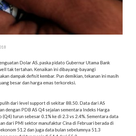
018
enguatan Dolar AS, paska pidato Gubernur Utama Bank
ell tak tertahan. Kenaikan ini dibayang-bayangi
akan dampak defisit kembar. Pun demikian, tekanan ini masih
ng besar dan harga emas terkoreksi.
pulih dari level support di sekitar 88.50. Data dari AS
kan dengan PDB AS Q4 sejalan sementara Indeks Harga
(Q4) turun sebesar 0.1% ke di 2.3 vs 2.4%. Sementara data
an dari PMI sektor manufaktur Cina di Februari berada di
i ekonom 51.2 dan juga data bulan sebelumnya 51.3