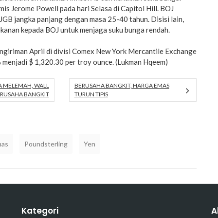
is Jerome Powell pada hari Selasa di Capitol Hill. BOJ
GB jangka panjang dengan masa 25-40 tahun. Disisi lain,
kanan kepada BOJ untuk menjaga suku bunga rendah.
ngiriman April di divisi Comex New York Mercantile Exchange
% menjadi $ 1,320.30 per troy ounce. (Lukman Hqeem)
A MELEMAH, WALL
BERUSAHA BANGKIT, HARGA EMAS
ERUSAHA BANGKIT
TURUN TIPIS
mas
Poundsterling
Yen
Kategori
A