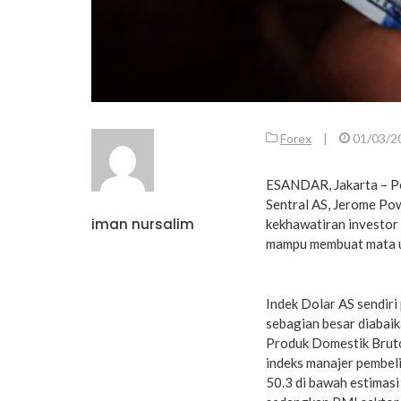
Forex
|
01/03/2
ESANDAR, Jakarta – P
Sentral AS, Jerome Pow
iman nursalim
kekhawatiran investor 
mampu membuat mata ua
Indek Dolar AS sendiri 
sebagian besar diabai
Produk Domestik Bruto 
indeks manajer pembeli
50.3 di bawah estimas