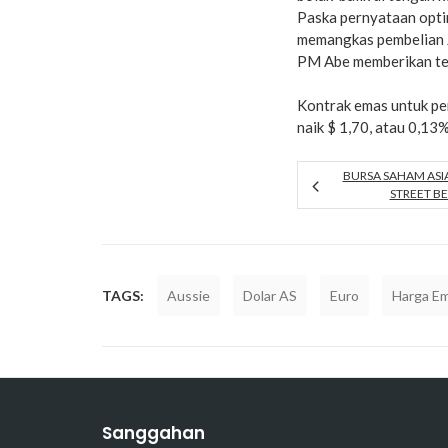
Paska pernyataan optim
memangkas pembelian J
PM Abe memberikan te
Kontrak emas untuk pe
naik $ 1,70, atau 0,13
BURSA SAHAM ASI
STREET B
TAGS:
Aussie
Dolar AS
Euro
Harga E
Sanggahan