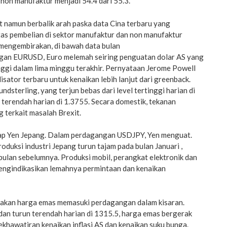
non manufaktur menjadi 54.4 dari 55.3.
 namun berbalik arah paska data Cina terbaru yang
as pembelian di sektor manufaktur dan non manufaktur
g mengembirakan, di bawah data bulan
gan EURUSD, Euro melemah seiring penguatan dolar AS yang
nggi dalam lima minggu terakhir. Pernyataan Jerome Powell
isator terbaru untuk kenaikan lebih lanjut dari greenback.
dsterling, yang terjun bebas dari level tertinggi harian di
 terendah harian di 1.3755. Secara domestik, tekanan
 terkait masalah Brexit.
ap Yen Jepang. Dalam perdagangan USDJPY, Yen menguat.
oduksi industri Jepang turun tajam pada bulan Januari ,
 bulan sebelumnya. Produksi mobil, perangkat elektronik dan
mengindikasikan lemahnya permintaan dan kenaikan
erakan harga emas memasuki perdagangan dalam kisaran.
dan turun terendah harian di 1315.5, harga emas bergerak
kekhawatiran kenaikan inflasi AS dan kenaikan suku bunga.