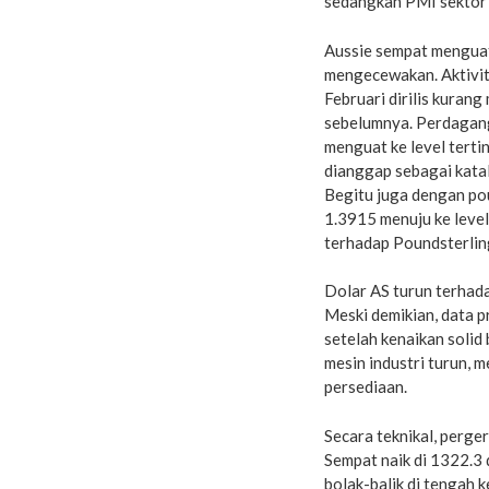
sedangkan PMI sektor 
Aussie sempat menguat
mengecewakan. Aktivit
Februari dirilis kuran
sebelumnya. Perdagan
menguat ke level terti
dianggap sebagai katal
Begitu juga dengan poun
1.3915 menuju ke level
terhadap Poundsterling
Dolar AS turun terhad
Meski demikian, data pr
setelah kenaikan solid
mesin industri turun, 
persediaan.
Secara teknikal, perg
Sempat naik di 1322.3 
bolak-balik di tengah 