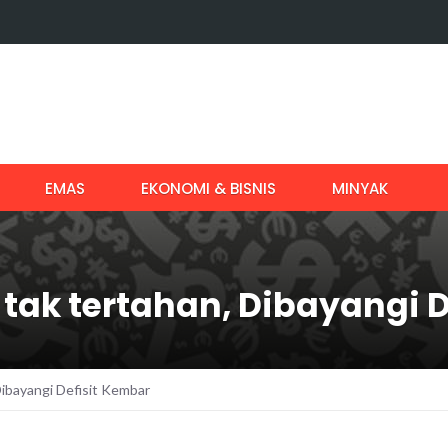
EMAS
EKONOMI & BISNIS
MINYAK
tak tertahan, Dibayangi 
Dibayangi Defisit Kembar