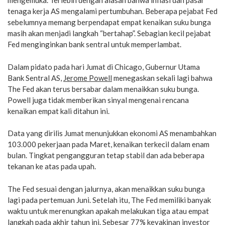
mengemuka. Terlebih dengan alasan bahwa inflasi dan pasar
tenaga kerja AS mengalami pertumbuhan. Beberapa pejabat Fed
sebelumnya memang berpendapat empat kenaikan suku bunga
masih akan menjadi langkah “bertahap”. Sebagian kecil pejabat
Fed menginginkan bank sentral untuk memperlambat.
Dalam pidato pada hari Jumat di Chicago, Gubernur Utama
Bank Sentral AS,
Jerome Powell
menegaskan sekali lagi bahwa
The Fed akan terus bersabar dalam menaikkan suku bunga.
Powell juga tidak memberikan sinyal mengenai rencana
kenaikan empat kali ditahun ini.
Data yang dirilis Jumat menunjukkan ekonomi AS menambahkan
103.000 pekerjaan pada Maret, kenaikan terkecil dalam enam
bulan. Tingkat pengangguran tetap stabil dan ada beberapa
tekanan ke atas pada upah.
The Fed sesuai dengan jalurnya, akan menaikkan suku bunga
lagi pada pertemuan Juni. Setelah itu, The Fed memiliki banyak
waktu untuk merenungkan apakah melakukan tiga atau empat
langkah pada akhir tahun ini. Sebesar 77% keyakinan investor