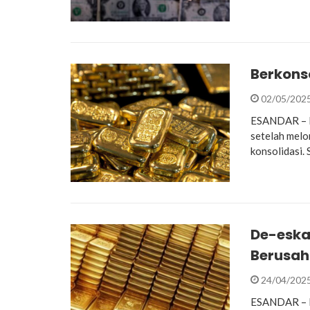
Berkons
02/05/202
ESANDAR – H
setelah melo
konsolidasi.
De-eska
Berusah
24/04/202
ESANDAR – Ha