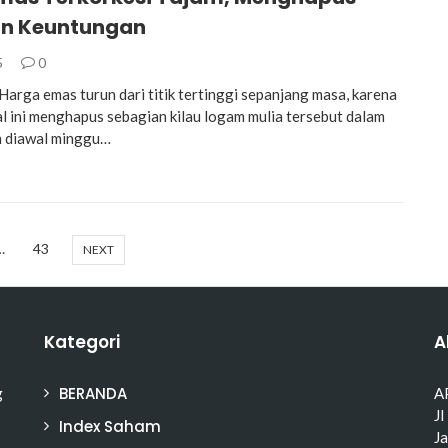
n Keuntungan
5
0
rga emas turun dari titik tertinggi sepanjang masa, karena
Hal ini menghapus sebagian kilau logam mulia tersebut dalam
 diawal minggu…
…
43
NEXT
Kategori
A
BERANDA
g
A
Jl
Index Saham
J