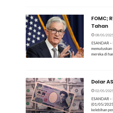
FOMC; Ri
Tahan
08/05/202
ESANDAR – Pa
memutuskan u
mereka di ha
Dolar AS
02/05/202
ESANDAR – Do
(01/05/2025)
kelebihan pen