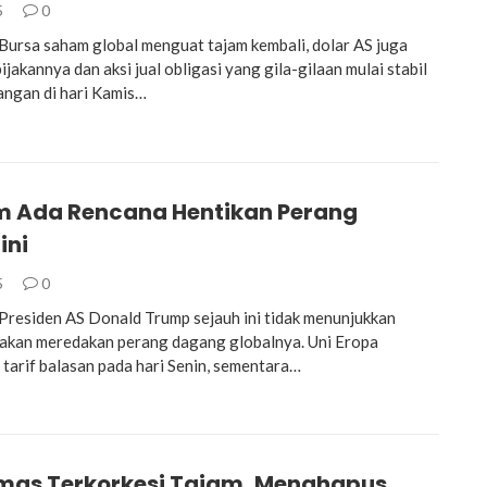
5
0
rsa saham global menguat tajam kembali, dolar AS juga
akannya dan aksi jual obligasi yang gila-gilaan mulai stabil
ngan di hari Kamis…
m Ada Rencana Hentikan Perang
ini
5
0
esiden AS Donald Trump sejauh ini tidak menunjukkan
akan meredakan perang dagang globalnya. Uni Eropa
tarif balasan pada hari Senin, sementara…
mas Terkorkesi Tajam, Menghapus