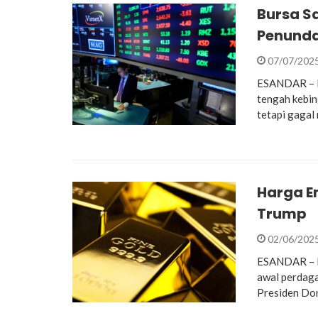
Bursa S
Penunda
07/07/202
ESANDAR – Pa
tengah kebin
tetapi gagal
Harga E
Trump
02/06/202
ESANDAR – Ha
awal perdaga
Presiden Do