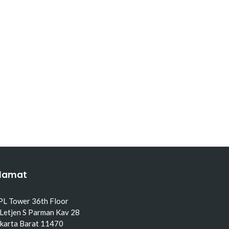
lamat
PL Tower 36th Floor
 Letjen S Parman Kav 28
akarta Barat 11470