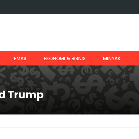
EMAS
EKONOMI & BISNIS
MINYAK
ld Trump