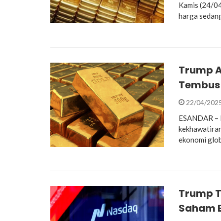
Kamis (24/04
harga sedang
Trump A
Tembus
22/04/202
ESANDAR – Ha
kekhawatiran
ekonomi glob
Trump T
Saham B