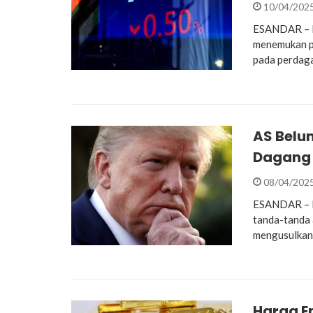
10/04/202
ESANDAR – Bu
menemukan pij
pada perdaga
AS Belu
Dagang 
08/04/202
ESANDAR – Pr
tanda-tanda 
mengusulkan 
Harga E