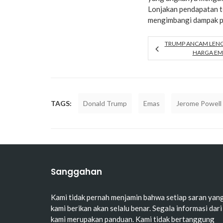
Lonjakan pendapatan t
mengimbangi dampak pr
TRUMP ANCAM LENG
HARGA EM
TAGS:
Donald Trump
Emas
Jerome Powell
Sanggahan
Kami tidak pernah menjamin bahwa setiap saran yan
kami berikan akan selalu benar. Segala informasi dari
kami merupakan panduan. Kami tidak bertanggung