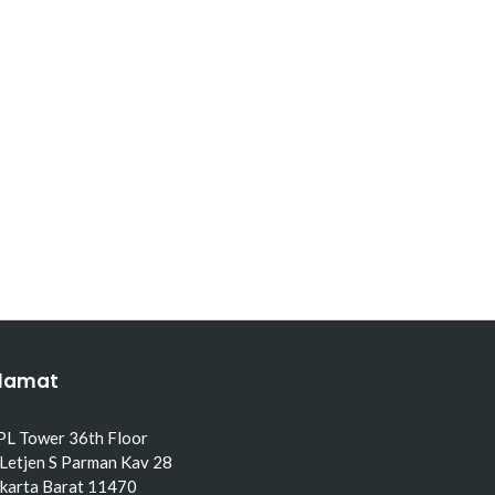
lamat
PL Tower 36th Floor
 Letjen S Parman Kav 28
akarta Barat 11470