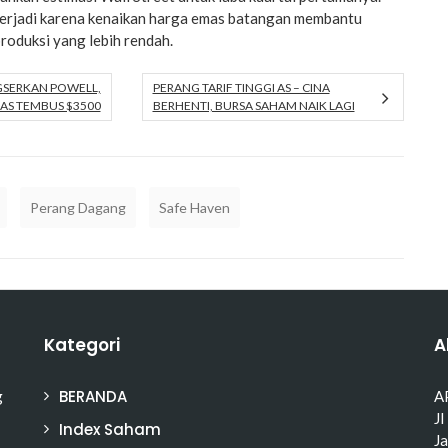
erjadi karena kenaikan harga emas batangan membantu
oduksi yang lebih rendah.
SERKAN POWELL,
PERANG TARIF TINGGI AS – CINA
AS TEMBUS $3500
BERHENTI, BURSA SAHAM NAIK LAGI
Perang Dagang
Safe Haven
Kategori
A
BERANDA
g
A
Jl
Index Saham
J