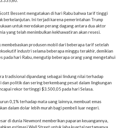
$3.335,60.
cott Bessent mengatakan di hari Rabu bahwa tarif tinggi
ak berkelanjutan. Ini terjadi karena pemerintahan Trump
ukaan untuk meredakan perang dagang antara dua aktor
nia yang telah menimbulkan kekhawatiran akan resesi.
 membebaskan produsen mobil dari beberapa tarif setelah
 eksekutif industri selama beberapa minggu terakhir, demikian
es pada hari Rabu, mengutip beberapa orang yang mengetahui
a tradisional dipandang sebagai lindung nilai terhadap
 dan politik dan sering berkembang pesat dalam lingkungan
capai rekor tertinggi $3.500,05 pada hari Selasa.
 turun 0,1% terhadap mata uang lainnya, membuat emas
an dalam dolar lebih murah bagi pembeli luar negeri.
sar di dunia Newmont memberikan paparan keuangannya,
hkan estimasi Wall Street untuk laba kuartal pertamanya.