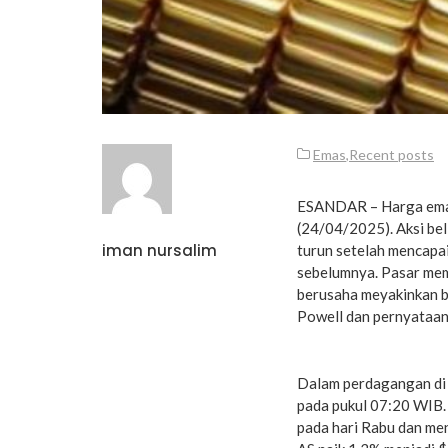
Emas
,
Recent posts
ESANDAR – Harga emas 
(24/04/2025). Aksi bel
iman nursalim
turun setelah mencapai
sebelumnya. Pasar me
berusaha meyakinkan b
Powell dan pernyataa
Dalam perdagangan di 
pada pukul 07:20 WIB.
pada hari Rabu dan men