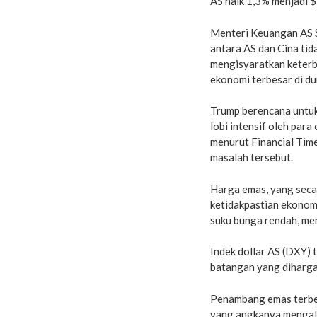
AS naik 1,3% menjadi 
Menteri Keuangan AS S
antara AS dan Cina tid
mengisyaratkan keterb
ekonomi terbesar di du
Trump berencana untuk
lobi intensif oleh para
menurut Financial Tim
masalah tersebut.
Harga emas, yang secar
ketidakpastian ekonomi
suku bunga rendah, men
Indek dollar AS (DXY)
batangan yang dihargak
Penambang emas terbe
yang angkanya mengala