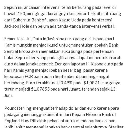
Sejauh ini, ancaman intervensi telah berkurang pada level di
bawah 150, mengingat kurangnya komentar terkait mata uang
dari Gubernur Bank of Japan Kazuo Ueda pada konferensi
Jackson Hole dan belum ada tanda-tanda intervensi verbal.
Sementara itu, Data inflasi zona euro yang dirilis pada hari
Kamis mungkin menjadi kunci untuk menentukan apakah Bank
Sentral Eropa akan menaikkan suku bunga pada pertemuan
bulan September, yang pada gilirannya dapat menentukan arah
euro dalam jangka pendek. Dengan laporan IHK zona euro pada
hari Kamis yang menjadi beban besar bagi pasar karena
keputusan ECB pada bulan September dipandang sangat
berimbang. Euro terakhir naik 0,49% pada $1,0871. Harganya
turun menjadi $1,07655 pada hari Jumat, terendah sejak 13
Juni.
Poundsterling menguat terhadap dolar dan euro karena para
pedagang menunggu komentar dari Kepala Ekonom Bank of
England Huw Pill akhir pekan ini untuk mendapatkan arahan
lebih lanjut mengenai langkah bank sentral selanjutnya. Sterling