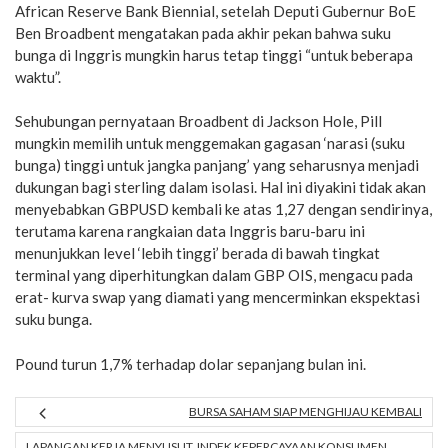
African Reserve Bank Biennial, setelah Deputi Gubernur BoE
Ben Broadbent mengatakan pada akhir pekan bahwa suku
bunga di Inggris mungkin harus tetap tinggi “untuk beberapa
waktu”.
Sehubungan pernyataan Broadbent di Jackson Hole, Pill
mungkin memilih untuk menggemakan gagasan ‘narasi (suku
bunga) tinggi untuk jangka panjang’ yang seharusnya menjadi
dukungan bagi sterling dalam isolasi. Hal ini diyakini tidak akan
menyebabkan GBPUSD kembali ke atas 1,27 dengan sendirinya,
terutama karena rangkaian data Inggris baru-baru ini
menunjukkan level ‘lebih tinggi’ berada di bawah tingkat
terminal yang diperhitungkan dalam GBP OIS, mengacu pada
erat- kurva swap yang diamati yang mencerminkan ekspektasi
suku bunga.
Pound turun 1,7% terhadap dolar sepanjang bulan ini.
BURSA SAHAM SIAP MENGHIJAU KEMBALI
LAPANGAN KERJA MENYUSUT, INDEK KEPERCAYAAN KONSUMEN