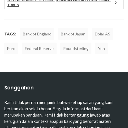
TURUN
TAGS:
Bank of England
Bank of Japan
Dolar AS
Euro
Federal Reserve
Poundsterling
Yen
Sanggahan
Kami tidak pernah menjamin bahwa setiap saran yang kami
berikan akan selalu benar. Segala informasi dari kami
merupakan panduan. Kami tidak bertanggung jawab atas
kerugian dalam konteks apapun baik yang bersifat materi
ataupun non materi yang disebabkan oleh sebagian atau