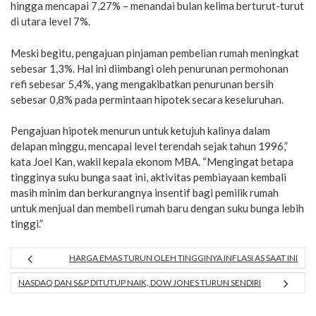
hingga mencapai 7,27% – menandai bulan kelima berturut-turut
di utara level 7%.
Meski begitu, pengajuan pinjaman pembelian rumah meningkat
sebesar 1,3%. Hal ini diimbangi oleh penurunan permohonan
refi sebesar 5,4%, yang mengakibatkan penurunan bersih
sebesar 0,8% pada permintaan hipotek secara keseluruhan.
Pengajuan hipotek menurun untuk ketujuh kalinya dalam
delapan minggu, mencapai level terendah sejak tahun 1996,”
kata Joel Kan, wakil kepala ekonom MBA. “Mengingat betapa
tingginya suku bunga saat ini, aktivitas pembiayaan kembali
masih minim dan berkurangnya insentif bagi pemilik rumah
untuk menjual dan membeli rumah baru dengan suku bunga lebih
tinggi.”
HARGA EMAS TURUN OLEH TINGGINYA INFLASI AS SAAT INI
NASDAQ DAN S&P DITUTUP NAIK, DOW JONES TURUN SENDIRI