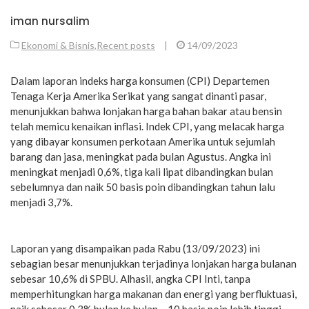
iman nursalim
Ekonomi & Bisnis
,
Recent posts
|
14/09/2023
Dalam laporan indeks harga konsumen (CPI) Departemen
Tenaga Kerja Amerika Serikat yang sangat dinanti pasar,
menunjukkan bahwa lonjakan harga bahan bakar atau bensin
telah memicu kenaikan inflasi. Indek CPI, yang melacak harga
yang dibayar konsumen perkotaan Amerika untuk sejumlah
barang dan jasa, meningkat pada bulan Agustus. Angka ini
meningkat menjadi 0,6%, tiga kali lipat dibandingkan bulan
sebelumnya dan naik 50 basis poin dibandingkan tahun lalu
menjadi 3,7%.
Laporan yang disampaikan pada Rabu (13/09/2023) ini
sebagian besar menunjukkan terjadinya lonjakan harga bulanan
sebesar 10,6% di SPBU. Alhasil, angka CPI Inti, tanpa
memperhitungkan harga makanan dan energi yang berfluktuasi,
naik sebesar 0,3% bulan ke bulan – 10 basis poin lebih tinggi