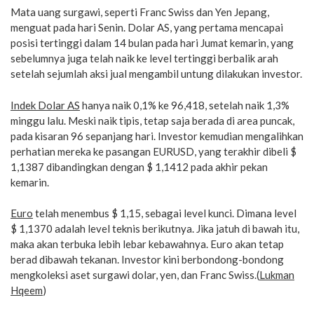
Mata uang surgawi, seperti Franc Swiss dan Yen Jepang,
menguat pada hari Senin. Dolar AS, yang pertama mencapai
posisi tertinggi dalam 14 bulan pada hari Jumat kemarin, yang
sebelumnya juga telah naik ke level tertinggi berbalik arah
setelah sejumlah aksi jual mengambil untung dilakukan investor.
Indek Dolar AS
hanya naik 0,1% ke 96,418, setelah naik 1,3%
minggu lalu. Meski naik tipis, tetap saja berada di area puncak,
pada kisaran 96 sepanjang hari. Investor kemudian mengalihkan
perhatian mereka ke pasangan EURUSD, yang terakhir dibeli $
1,1387 dibandingkan dengan $ 1,1412 pada akhir pekan
kemarin.
Euro
telah menembus $ 1,15, sebagai level kunci. Dimana level
$ 1,1370 adalah level teknis berikutnya. Jika jatuh di bawah itu,
maka akan terbuka lebih lebar kebawahnya. Euro akan tetap
berad dibawah tekanan. Investor kini berbondong-bondong
mengkoleksi aset surgawi dolar, yen, dan Franc Swiss.(
Lukman
Hqeem
)