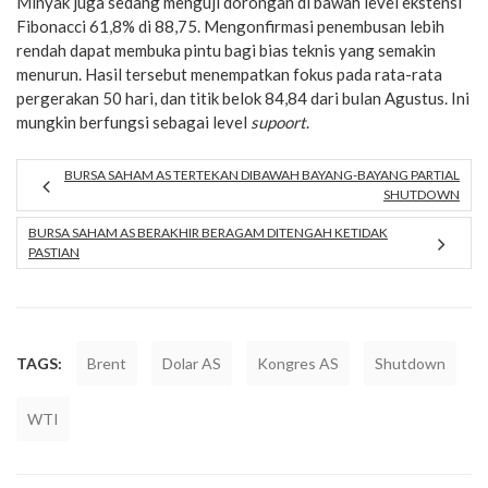
Minyak juga sedang menguji dorongan di bawah level ekstensi
Fibonacci 61,8% di 88,75. Mengonfirmasi penembusan lebih
rendah dapat membuka pintu bagi bias teknis yang semakin
menurun. Hasil tersebut menempatkan fokus pada rata-rata
pergerakan 50 hari, dan titik belok 84,84 dari bulan Agustus. Ini
mungkin berfungsi sebagai level
supoort
.
BURSA SAHAM AS TERTEKAN DIBAWAH BAYANG-BAYANG PARTIAL
SHUTDOWN
BURSA SAHAM AS BERAKHIR BERAGAM DITENGAH KETIDAK
PASTIAN
TAGS:
Brent
Dolar AS
Kongres AS
Shutdown
WTI