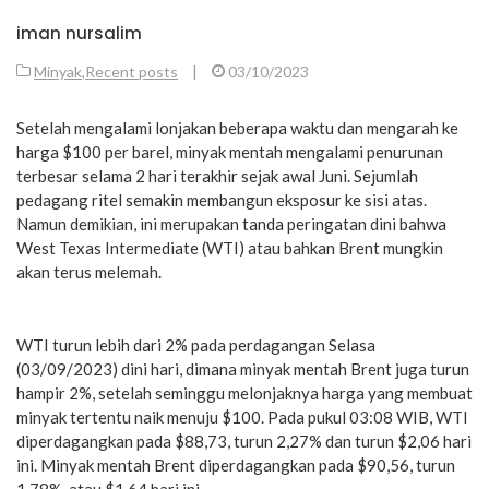
iman nursalim
Minyak
,
Recent posts
|
03/10/2023
Setelah mengalami lonjakan beberapa waktu dan mengarah ke
harga $100 per barel, minyak mentah mengalami penurunan
terbesar selama 2 hari terakhir sejak awal Juni. Sejumlah
pedagang ritel semakin membangun eksposur ke sisi atas.
Namun demikian, ini merupakan tanda peringatan dini bahwa
West Texas Intermediate (WTI) atau bahkan Brent mungkin
akan terus melemah.
WTI turun lebih dari 2% pada perdagangan Selasa
(03/09/2023) dini hari, dimana minyak mentah Brent juga turun
hampir 2%, setelah seminggu melonjaknya harga yang membuat
minyak tertentu naik menuju $100. Pada pukul 03:08 WIB, WTI
diperdagangkan pada $88,73, turun 2,27% dan turun $2,06 hari
ini. Minyak mentah Brent diperdagangkan pada $90,56, turun
1,78%, atau $1,64 hari ini.