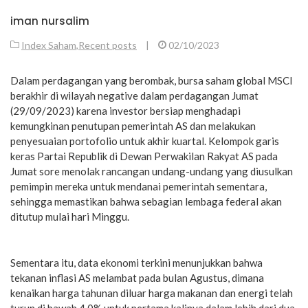
iman nursalim
Index Saham
,
Recent posts
|
02/10/2023
Dalam perdagangan yang berombak, bursa saham global MSCI
berakhir di wilayah negative dalam perdagangan Jumat
(29/09/2023) karena investor bersiap menghadapi
kemungkinan penutupan pemerintah AS dan melakukan
penyesuaian portofolio untuk akhir kuartal. Kelompok garis
keras Partai Republik di Dewan Perwakilan Rakyat AS pada
Jumat sore menolak rancangan undang-undang yang diusulkan
pemimpin mereka untuk mendanai pemerintah sementara,
sehingga memastikan bahwa sebagian lembaga federal akan
ditutup mulai hari Minggu.
Sementara itu, data ekonomi terkini menunjukkan bahwa
tekanan inflasi AS melambat pada bulan Agustus, dimana
kenaikan harga tahunan diluar harga makanan dan energi telah
turun di bawah 4,0% untuk pertama kalinya dalam lebih dari dua