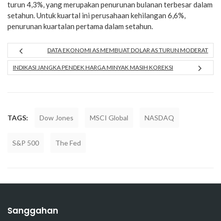
turun 4,3%, yang merupakan penurunan bulanan terbesar dalam
setahun. Untuk kuartal ini perusahaan kehilangan 6,6%,
penurunan kuartalan pertama dalam setahun.
DATA EKONOMI AS MEMBUAT DOLAR AS TURUN MODERAT
INDIKASI JANGKA PENDEK HARGA MINYAK MASIH KOREKSI
TAGS:
Dow Jones
MSCI Global
NASDAQ
S&P 500
The Fed
Sanggahan