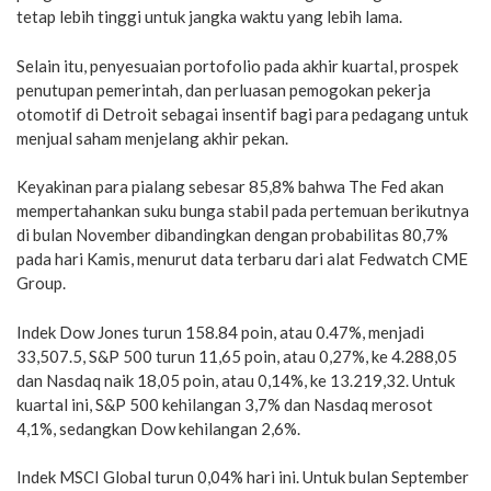
tetap lebih tinggi untuk jangka waktu yang lebih lama.
Selain itu, penyesuaian portofolio pada akhir kuartal, prospek
penutupan pemerintah, dan perluasan pemogokan pekerja
otomotif di Detroit sebagai insentif bagi para pedagang untuk
menjual saham menjelang akhir pekan.
Keyakinan para pialang sebesar 85,8% bahwa The Fed akan
mempertahankan suku bunga stabil pada pertemuan berikutnya
di bulan November dibandingkan dengan probabilitas 80,7%
pada hari Kamis, menurut data terbaru dari alat Fedwatch CME
Group.
Indek Dow Jones turun 158.84 poin, atau 0.47%, menjadi
33,507.5, S&P 500 turun 11,65 poin, atau 0,27%, ke 4.288,05
dan Nasdaq naik 18,05 poin, atau 0,14%, ke 13.219,32. Untuk
kuartal ini, S&P 500 kehilangan 3,7% dan Nasdaq merosot
4,1%, sedangkan Dow kehilangan 2,6%.
Indek MSCI Global turun 0,04% hari ini. Untuk bulan September