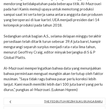
mendorong ketidakpatuhan pada beberapa titik. Al-Mazrouei
pada hari Kamis memuji upaya untuk memotong produksi
sampai saat ini serta kerja sama antara anggota dan produsen
yang beroperasi di luar kartel. UEA menjadi presiden dari 14
kelompok produksi pada tahun 2018.
Sedangkan untuk bagian A.S., selama delapan minggu terakhir
persediaan telah ditarik turun sebesar 39,4 juta barel, hampir
mengurangi separuh surplus menjadi rata-rata lima tahun,
menurut Geoffrey Craig, editor minyak berjangka di S & P
Global Platts.
Al-Mazrouei memperingatkan bahwa data yang menunjukkan
bahwa permintaan menguat mungkin akan tertutup oleh faktor
musiman. “Saya tidak ragu bahwa pasar perlu koreksi lebih
lanjut. Kami masih memiliki lebih dari 100 juta barel yang perlu
diurus,” pungkas al-Mazrouei. (Lukman Hqeem)
THE FED BUTUH REZIM SUKU BUNGA BARU