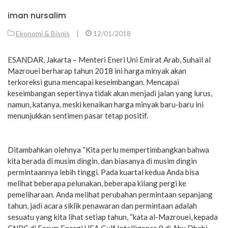
iman nursalim
Ekonomi & Bisnis
|
12/01/2018
ESANDAR, Jakarta – Menteri Eneri Uni Emirat Arab, Suhail al
Mazrouei berharap tahun 2018 ini harga minyak akan
terkoreksi guna mencapai keseimbangan. Mencapai
keseimbangan sepertinya tidak akan menjadi jalan yang lurus,
namun, katanya, meski kenaikan harga minyak baru-baru ini
menunjukkan sentimen pasar tetap positif.
Ditambahkan olehnya “Kita perlu mempertimbangkan bahwa
kita berada di musim dingin, dan biasanya di musim dingin
permintaannya lebih tinggi. Pada kuartal kedua Anda bisa
melihat beberapa pelunakan, beberapa kilang pergi ke
pemeliharaan. Anda melihat perubahan permintaan sepanjang
tahun, jadi acara siklik penawaran dan permintaan adalah
sesuatu yang kita lihat setiap tahun, “kata al-Mazrouei, kepada
CNBC di Forum Energi UEA Gulf Intelligence 9 di Abu Dhabi.