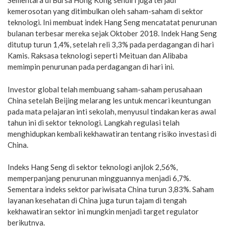
Sementara di Bursa Hong Kong sendiri juga terjadi
kemerosotan yang ditimbulkan oleh saham-saham di sektor
teknologi. Ini membuat indek Hang Seng mencatatat penurunan
bulanan terbesar mereka sejak Oktober 2018. Indek Hang Seng
ditutup turun 1,4%, setelah reli 3,3% pada perdagangan di hari
Kamis. Raksasa teknologi seperti Meituan dan Alibaba
memimpin penurunan pada perdagangan di hari ini.
Investor global telah membuang saham-saham perusahaan
China setelah Beijing melarang les untuk mencari keuntungan
pada mata pelajaran inti sekolah, menyusul tindakan keras awal
tahun ini di sektor teknologi. Langkah regulasi telah
menghidupkan kembali kekhawatiran tentang risiko investasi di
China.
Indeks Hang Seng di sektor teknologi anjlok 2,56%,
memperpanjang penurunan mingguannya menjadi 6,7%.
Sementara indeks sektor pariwisata China turun 3,83%. Saham
layanan kesehatan di China juga turun tajam di tengah
kekhawatiran sektor ini mungkin menjadi target regulator
berikutnya.