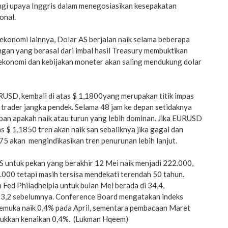
gi upaya Inggris dalam menegosiasikan kesepakatan
onal.
ekonomi lainnya, Dolar AS berjalan naik selama beberapa
gan yang berasal dari imbal hasil Treasury membuktikan
 ekonomi dan kebijakan moneter akan saling mendukung dolar
SD, kembali di atas $ 1,1800yang merupakan titik impas
 trader jangka pendek. Selama 48 jam ke depan setidaknya
epan apakah naik atau turun yang lebih dominan. Jika EURUSD
s $ 1,1850 tren akan naik san sebaliknya jika gagal dan
5 akan mengindikasikan tren penurunan lebih lanjut.
 untuk pekan yang berakhir 12 Mei naik menjadi 222.000,
.000 tetapi masih tersisa mendekati terendah 50 tahun.
 Fed Philadhelpia untuk bulan Mei berada di 34,4,
23,2 sebelumnya. Conference Board mengatakan indeks
kemuka naik 0,4% pada April, sementara pembacaan Maret
jukkan kenaikan 0,4%. (Lukman Hqeem)