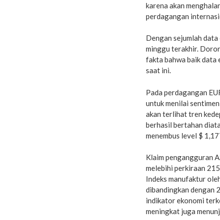
karena akan menghalan
perdagangan internasi
Dengan sejumlah data 
minggu terakhir. Doron
fakta bahwa baik data
saat ini.
Pada perdagangan EURU
untuk menilai sentimen
akan terlihat tren ked
berhasil bertahan diata
menembus level $ 1,177
Klaim pengangguran AS
melebihi perkiraan 215
Indeks manufaktur oleh
dibandingkan dengan 
indikator ekonomi ter
meningkat juga menun