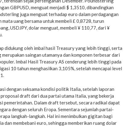
7, terendah sejak pertengahan Desember. Poundsterling
angan GBPUSD, menguat menjadi $ 1,3510, dibandingkan
dsterling juga menguat terhadap euro dalam perdagangan
 mata uang bersama untuk membeli £ 0,8728, turun
ang, USDJPY, dolar menguat, membeli ¥ 110,77, dari ¥
u.
p didukung oleh imbal hasil Treasury yang lebih tinggi, serta
g merupakan saingan utamanya dan komponen terbesar dari
populer. Imbal Hasil Treasury AS cenderung lebih tinggi pada
igasi 10 tahun menghasilkan 3,105%, setelah mencapai level
11.
i dengan seksama kondisi politik Italia, setelah laporan
proposal draft dari dua partai utama Italia, yang bekerja
i pemerintahan. Dalam draft tersebut, secara radikal dapat
ara dengan seluruh Eropa. Sementara sejumlah partai-
erapa langkah-langkah. Hal ini menimbulkan gigitan bagi
alia dan membebani euro, sehingga memberikan ruang dolar