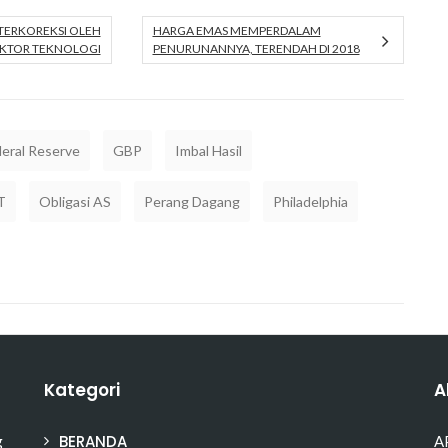
TERKOREKSI OLEH
HARGA EMAS MEMPERDALAM
SEKTOR TEKNOLOGI
PENURUNANNYA, TERENDAH DI 2018
eral Reserve
GBP
Imbal Hasil
T
Obligasi AS
Perang Dagang
Philadelphia
Kategori
A
BERANDA
g
A