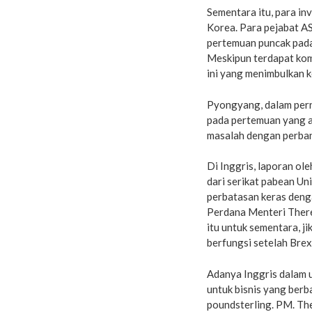
Sementara itu, para i
Korea. Para pejabat A
pertemuan puncak pada
Meskipun terdapat kom
ini yang menimbulkan 
Pyongyang, dalam pern
pada pertemuan yang ak
masalah dengan perban
Di Inggris, laporan ol
dari serikat pabean U
perbatasan keras deng
Perdana Menteri Theres
itu untuk sementara, j
berfungsi setelah Brexi
Adanya Inggris dalam 
untuk bisnis yang berba
poundsterling. PM. Th