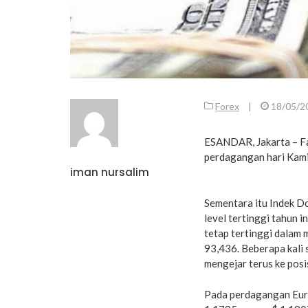
Forex
|
18/05/2
ESANDAR, Jakarta – Fa
perdagangan hari Kami
iman nursalim
Sementara itu Indek Do
level tertinggi tahun i
tetap tertinggi dalam 
93,436. Beberapa kali
mengejar terus ke posi
Pada perdagangan Euro