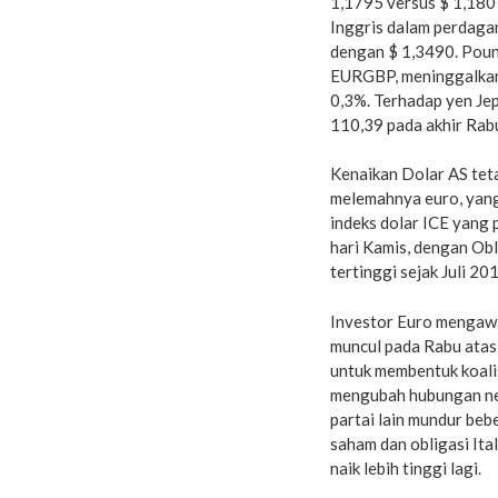
1,1795 versus $ 1,180
Inggris dalam perdag
dengan $ 1,3490. Poun
EURGBP, meninggalkan
0,3%. Terhadap yen Jep
110,39 pada akhir Rab
Kenaikan Dolar AS teta
melemahnya euro, yan
indeks dolar ICE yang 
hari Kamis, dengan Obl
tertinggi sejak Juli 20
Investor Euro mengawas
muncul pada Rabu atas 
untuk membentuk koalis
mengubah hubungan neg
partai lain mundur beb
saham dan obligasi It
naik lebih tinggi lagi.