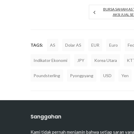
BURSA SAHAM AS 
AKSI JUAL 
TAGS:
AS
Dolar AS
EUR
Euro
Fed
Indikator Ekonomi
JPY
Korea Utara
KT
Poundsterling
Pyongpyang
USD
Yen
Sanggahan
Kami tidak pernah menjamin bahwa setiap saran yan