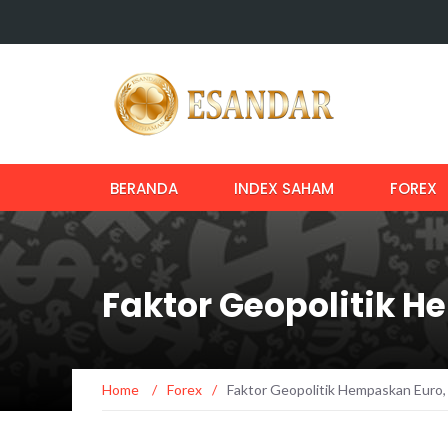
BERANDA
INDEX SAHAM
FOREX
Faktor Geopolitik H
Home
/
Forex
/
Faktor Geopolitik Hempaskan Euro,