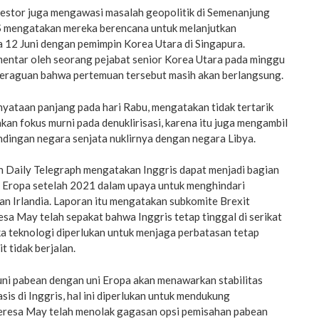
nvestor juga mengawasi masalah geopolitik di Semenanjung
S mengatakan mereka berencana untuk melanjutkan
 12 Juni dengan pemimpin Korea Utara di Singapura.
entar oleh seorang pejabat senior Korea Utara pada minggu
keraguan bahwa pertemuan tersebut masih akan berlangsung.
yataan panjang pada hari Rabu, mengatakan tidak tertarik
an fokus murni pada denuklirisasi, karena itu juga mengambil
dingan negara senjata nuklirnya dengan negara Libya.
eh Daily Telegraph mengatakan Inggris dapat menjadi bagian
ni Eropa setelah 2021 dalam upaya untuk menghindari
an Irlandia. Laporan itu mengatakan subkomite Brexit
a May telah sepakat bahwa Inggris tetap tinggal di serikat
ika teknologi diperlukan untuk menjaga perbatasan tetap
t tidak berjalan.
uni pabean dengan uni Eropa akan menawarkan stabilitas
sis di Inggris, hal ini diperlukan untuk mendukung
eresa May telah menolak gagasan opsi pemisahan pabean