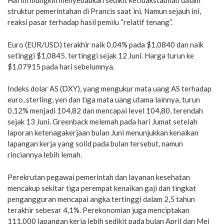
Hal ini mungkin menyebabkan sedikit ketidakstabilan dalam
struktur pemerintahan di Prancis saat ini. Namun sejauh ini,
reaksi pasar terhadap hasil pemilu “relatif tenang”.
Euro (EUR/USD) terakhir naik 0,04% pada $1,0840 dan naik
setinggi $1,0845, tertinggi sejak 12 Juni. Harga turun ke
$1,07915 pada hari sebelumnya.
Indeks dolar AS (DXY), yang mengukur mata uang AS terhadap
euro, sterling, yen dan tiga mata uang utama lainnya, turun
0,12% menjadi 104,82 dan mencapai level 104,80, terendah
sejak 13 Juni. Greenback melemah pada hari Jumat setelah
laporan ketenagakerjaan bulan Juni menunjukkan kenaikan
lapangan kerja yang solid pada bulan tersebut, namun
rinciannya lebih lemah.
Perekrutan pegawai pemerintah dan layanan kesehatan
mencakup sekitar tiga perempat kenaikan gaji dan tingkat
pengangguran mencapai angka tertinggi dalam 2,5 tahun
terakhir sebesar 4,1%. Perekonomian juga menciptakan
111.000 lapangan kerja lebih sedikit pada bulan April dan Mei