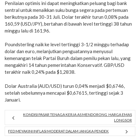
Penilaian optimis ini dapat meningkatkan peluang bagi bank
sentral untuk menaikkan suku bunga segera pada pertemuan
berikutnya pada 30-31 Juli. Dolar terakhir turun 0,08% pada
160,59 (USD/JPY), bertahan di bawah level tertinggi 38 tahun
minggu lalu di 161,96.
Poundsterling naik ke level tertinggi 3-1/2 minggu terhadap
dolar dan euro, melanjutkan penguatannya menyusul
kemenangan telak Partai Buruh dalam pemilu pekan lalu, yang
mengakhiri 14 tahun pemerintahan Konservatif. GBP/USD
terakhir naik 0,24% pada $1,2838.
Dolar Australia (AUD/USD) turun 0,04% menjadi $0,6746,
setelah sebelumnya mencapai $0,67615, tertinggi sejak 3
Januari.
KONDISI PASAR TENAGA KERJA AS MENDORONG HARGA EMAS
LONGSOR
FED MEYAKINI INFLASI MODERAT DALAM JANGKA PENDEK