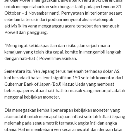
Jerome Powell mengatakan bahwa bank sentral AS berencana
untuk mempertahankan suku bunga stabil pada pertemuan 31
Oktober – 1 November nanti. Pernyataan ini terlontar sesaat
sebelum ia terusir dari podium menyusul aksi sekelompok
aktivis iklim yang mengganggu acara tersebut dan mengusir
Powell dari panggung.
“Mengingat ketidakpastian dan risiko, dan sejauh mana
kemajuan yang telah kita capai, komite ini mengambil langkah
dengan hati-hati,” Powell meyakinkan.
Sementara itu, Yen Jepang terus melemah terhadap dolar AS,
kini berada di batas level signifikan 150 setelah komentar dari
Gubernur Bank of Japan (BoJ) Kazuo Ueda yang membuat
beberapa pernyataan hati-hati termasuk yang menonjol adalah
mengenai kebijakan moneter.
Dia menegaskan kembali penerapan kebijakan moneter yang
akomodatif untuk mencapai tujuan inflasi setelah inflasi Jepang
melemah pada semua metrik termasuk angka inti dan angka
utama. Hal ini membebani yen secara negatif dan dengan latar