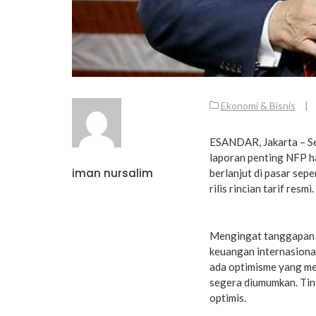
Ekonomi & Bisnis
|
ESANDAR, Jakarta – Se
laporan penting NFP ha
iman nursalim
berlanjut di pasar sepe
rilis rincian tarif resmi.
Mengingat tanggapan y
keuangan internasional
ada optimisme yang me
segera diumumkan. Tint
optimis.