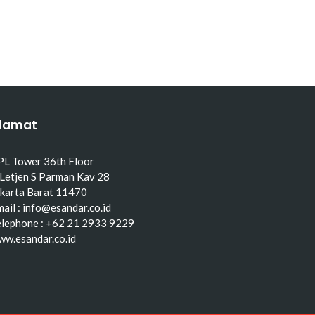
lamat
PL Tower 36th Floor
 Letjen S Parman Kav 28
akarta Barat 11470
ail : info@esandar.co.id
elephone : +62 21 2933 9229
ww.esandar.co.id