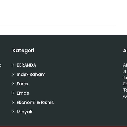
Kategori
A
BERANDA
g
A
Jl
Index Saham
J
Forex
Em
T
Emas
w
Ekonomi & Bisnis
Minyak