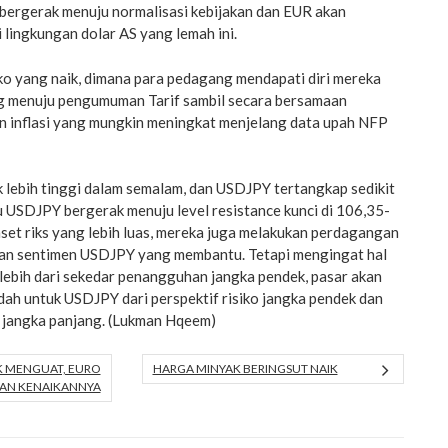
bergerak menuju normalisasi kebijakan dan EUR akan
i lingkungan dolar AS yang lemah ini.
ko yang naik, dimana para pedagang mendapati diri mereka
g menuju pengumuman Tarif sambil secara bersamaan
n inflasi yang mungkin meningkat menjelang data upah NFP
k lebih tinggi dalam semalam, dan USDJPY tertangkap sedikit
 USDJPY bergerak menuju level resistance kunci di 106,35-
 aset riks yang lebih luas, mereka juga melakukan perdagangan
engan sentimen USDJPY yang membantu. Tetapi mengingat hal
it lebih dari sekedar penangguhan jangka pendek, pasar akan
endah untuk USDJPY dari perspektif risiko jangka pendek dan
J jangka panjang. (Lukman Hqeem)
K MENGUAT, EURO
HARGA MINYAK BERINGSUT NAIK
AN KENAIKANNYA