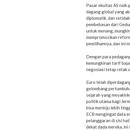
Pasar ekuitas AS naik 
dagang global yang ak
diplomatik, dan setida
pembebasan dari Gedun
untuk menang, mungkin
mempromosikan reforma
pemilihannya, dan ini
Dengan para pedagang
kemungkinan tarif baja
negosiasi tetap retak 
Euro telah diperdagangk
gelombang pertumbuhan
sejarah yang meyakinka
politik utama bagi Jer
bisa meninju lebih tin
ECB mengingat data em
pelanggaran di sisi ha
dekat dada mereka, ini