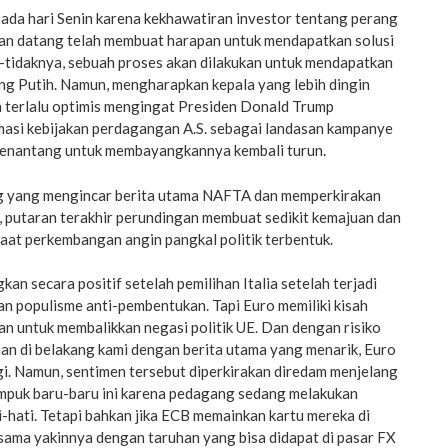
pada hari Senin karena kekhawatiran investor tentang perang
an datang telah membuat harapan untuk mendapatkan solusi
k-tidaknya, sebuah proses akan dilakukan untuk mendapatkan
g Putih. Namun, mengharapkan kepala yang lebih dingin
 terlalu optimis mengingat Presiden Donald Trump
si kebijakan perdagangan A.S. sebagai landasan kampanye
 menantang untuk membayangkannya kembali turun.
 yang mengincar berita utama NAFTA dan memperkirakan
, putaran terakhir perundingan membuat sedikit kemajuan dan
saat perkembangan angin pangkal politik terbentuk.
an secara positif setelah pemilihan Italia setelah terjadi
 populisme anti-pembentukan. Tapi Euro memiliki kisah
n untuk membalikkan negasi politik UE. Dan dengan risiko
man di belakang kami dengan berita utama yang menarik, Euro
ggi. Namun, sentimen tersebut diperkirakan diredam menjelang
puk baru-baru ini karena pedagang sedang melakukan
ti-hati. Tetapi bahkan jika ECB memainkan kartu mereka di
 sama yakinnya dengan taruhan yang bisa didapat di pasar FX