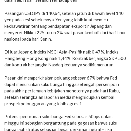
dalam lebih dari setahun terhadap yen
Pasangan USDJPY di 140,64, setelah jatuh di bawah level 140
yen pada sesi sebelumnya. Yen yang lebih kuat memicu
kekhawatiran tentang pendapatan eksportir Jepang dan
menyeret Nikkei 225 turun 2% saat pasar kembali dari hari libur
nasional pada hari Senin.
Di luar Jepang, indeks MSCI Asia-Pasifik naik 0,47%. Indeks
Hang Seng Hong Kong naik 1,44%. Kontrak berjangka S&P 500
dan kontrak berjangka Nasdaq keduanya sedikit menurun.
Pasar kini memperkirakan peluang sebesar 67% bahwa Fed
dapat menurunkan suku bunga hingga setengah persen poin
pada akhir pertemuan kebijakan moneternya pada hari Rabu,
setelah serangkaian laporan media menghidupkan kembali
prospek pelonggaran yang lebih agresif.
Potensi penurunan suku bunga Fed sebesar 50bps dalam
minggu ini sebagian bergantung pada gagasan bahwa suku
bunga jauh di atas sebagian besar perkiraan netral – jika