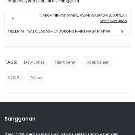
Tiongkok, yang akan dirilis minggu ini.
HARGA MINYAK STABIL, PASAR WASPADAI SEJUMLAH
KEKHAWATIRAN
MELEMAHNYA DOLAR AS MENDORONG NAIK HARGA MINYAK
TAGS:
Dow Jones
Hang Seng
Indek Saham
KOSPI
Nikkei
Sanggahan
Kami tidak pernah menjamin bahwa setiap saran yang kami