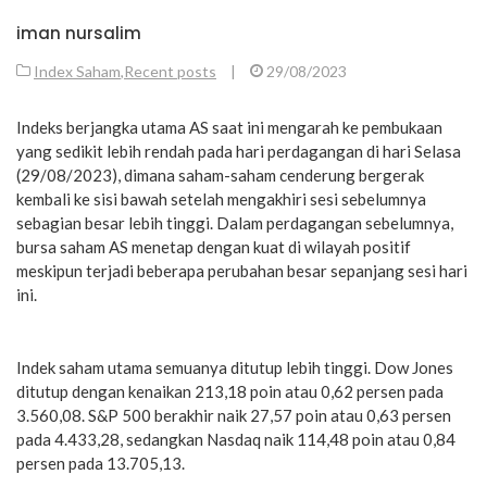
iman nursalim
Index Saham
,
Recent posts
|
29/08/2023
Indeks berjangka utama AS saat ini mengarah ke pembukaan
yang sedikit lebih rendah pada hari perdagangan di hari Selasa
(29/08/2023), dimana saham-saham cenderung bergerak
kembali ke sisi bawah setelah mengakhiri sesi sebelumnya
sebagian besar lebih tinggi. Dalam perdagangan sebelumnya,
bursa saham AS menetap dengan kuat di wilayah positif
meskipun terjadi beberapa perubahan besar sepanjang sesi hari
ini.
Indek saham utama semuanya ditutup lebih tinggi. Dow Jones
ditutup dengan kenaikan 213,18 poin atau 0,62 persen pada
3.560,08. S&P 500 berakhir naik 27,57 poin atau 0,63 persen
pada 4.433,28, sedangkan Nasdaq naik 114,48 poin atau 0,84
persen pada 13.705,13.