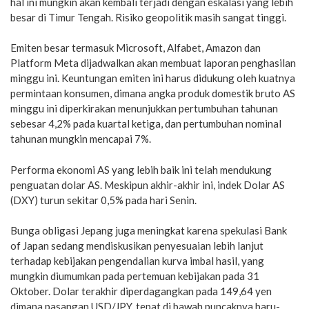
hal ini mungkin akan kembali terjadi dengan eskalasi yang lebih
besar di Timur Tengah. Risiko geopolitik masih sangat tinggi.
Emiten besar termasuk Microsoft, Alfabet, Amazon dan
Platform Meta dijadwalkan akan membuat laporan penghasilan
minggu ini. Keuntungan emiten ini harus didukung oleh kuatnya
permintaan konsumen, dimana angka produk domestik bruto AS
minggu ini diperkirakan menunjukkan pertumbuhan tahunan
sebesar 4,2% pada kuartal ketiga, dan pertumbuhan nominal
tahunan mungkin mencapai 7%.
Performa ekonomi AS yang lebih baik ini telah mendukung
penguatan dolar AS. Meskipun akhir-akhir ini, indek Dolar AS
(DXY) turun sekitar 0,5% pada hari Senin.
Bunga obligasi Jepang juga meningkat karena spekulasi Bank
of Japan sedang mendiskusikan penyesuaian lebih lanjut
terhadap kebijakan pengendalian kurva imbal hasil, yang
mungkin diumumkan pada pertemuan kebijakan pada 31
Oktober. Dolar terakhir diperdagangkan pada 149,64 yen
dimana pasangan USD/JPY, tepat di bawah puncaknya baru-