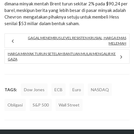
dimana minyak mentah Brent turun sekitar 2% pada $90,24 per
barel, meskipun berita yang lebih besar di pasar minyak adalah
Chevron mengatakan pihaknya setuju untuk membeli Hess
senilai $53 miliar dalam bentuk saham.
GAGAL MENEMBUS LEVEL RESISTEN KRUSIAL, HARGA EMAS
MELEMAH
HARGA MINYAK TURUN SETELAH BANTUAN MULAI MENGALIR KE
GAZA
TAGS:
Dow Jones
ECB
Euro
NASDAQ
Obligasi
S&P 500
Wall Street