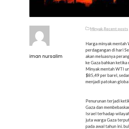
Minyak
,
Recent posts
Harga minyak mentah W
perdagangan di hari S
iman nursalim
akan meluasnya perang
ke Gaza bahkan ketika
Minyak mentah WTI unt
$85,49 per barel, sed
menjadi patokan global
Penurunan terjadi ket
Gaza dan membebaskan
Israel terhadap wilayah
juta warga Gaza terput
pada awal tahun ini. b