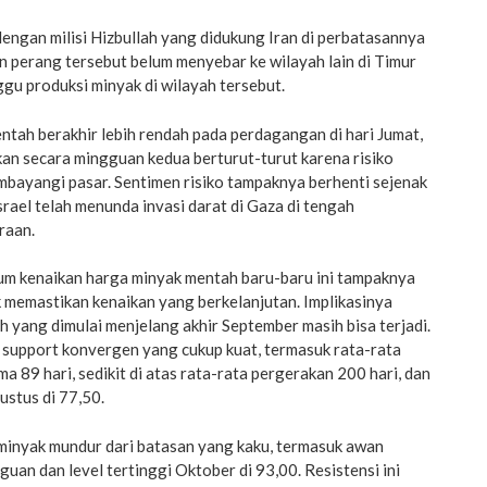
dengan milisi Hizbullah yang didukung Iran di perbatasannya
 perang tersebut belum menyebar ke wilayah lain di Timur
u produksi minyak di wilayah tersebut.
tah berakhir lebih rendah pada perdagangan di hari Jumat,
an secara mingguan kedua berturut-turut karena risiko
ayangi pasar. Sentimen risiko tampaknya berhenti sejenak
Israel telah menunda invasi darat di Gaza di tengah
raan.
um kenaikan harga minyak mentah baru-baru ini tampaknya
 memastikan kenaikan yang berkelanjutan. Implikasinya
h yang dimulai menjelang akhir September masih bisa terjadi.
i support konvergen yang cukup kuat, termasuk rata-rata
a 89 hari, sedikit di atas rata-rata pergerakan 200 hari, dan
ustus di 77,50.
 minyak mundur dari batasan yang kaku, termasuk awan
guan dan level tertinggi Oktober di 93,00. Resistensi ini