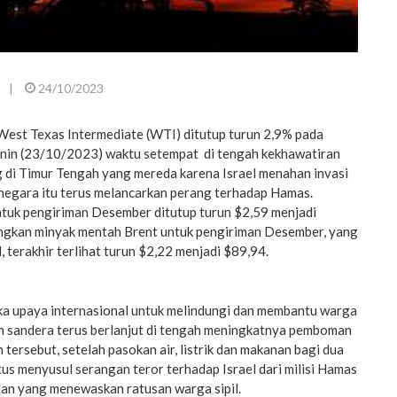
|
24/10/2023
est Texas Intermediate (WTI) ditutup turun 2,9% pada
enin (23/10/2023) waktu setempat di tengah kekhawatiran
 di Timur Tengah yang mereda karena Israel menahan invasi
 negara itu terus melancarkan perang terhadap Hamas.
uk pengiriman Desember ditutup turun $2,59 menjadi
angkan minyak mentah Brent untuk pengiriman Desember, yang
, terakhir terlihat turun $2,22 menjadi $89,94.
ika upaya internasional untuk melindungi dan membantu warga
 sandera terus berlanjut di tengah meningkatnya pemboman
 tersebut, setelah pasokan air, listrik dan makanan bagi dua
us menyusul serangan teror terhadap Israel dari milisi Hamas
ulan yang menewaskan ratusan warga sipil.