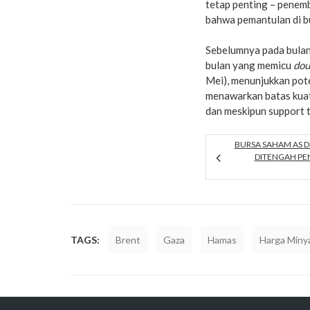
tetap penting – penemb
bahwa pemantulan di bu
Sebelumnya pada bulan
bulan yang memicu
dou
Mei), menunjukkan pot
menawarkan batas kuat
dan meskipun support t
BURSA SAHAM AS 
DITENGAH P
TAGS:
Brent
Gaza
Hamas
Harga Miny