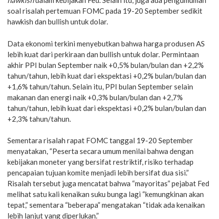
hawkish
dalam kebijakan Fed. Selain itu, juga ada pengumuman
soal risalah pertemuan FOMC pada 19-20 September sedikit
hawkish dan bullish untuk dolar.
Data ekonomi terkini menyebutkan bahwa harga produsen AS
lebih kuat dari perkiraan dan bullish untuk dolar. Permintaan
akhir PPI bulan September naik +0,5% bulan/bulan dan +2,2%
tahun/tahun, lebih kuat dari ekspektasi +0,2% bulan/bulan dan
+1,6% tahun/tahun. Selain itu, PPI bulan September selain
makanan dan energi naik +0,3% bulan/bulan dan +2,7%
tahun/tahun, lebih kuat dari ekspektasi +0,2% bulan/bulan dan
+2,3% tahun/tahun.
Sementara risalah rapat FOMC tanggal 19-20 September
menyatakan, “Peserta secara umum menilai bahwa dengan
kebijakan moneter yang bersifat restriktif, risiko terhadap
pencapaian tujuan komite menjadi lebih bersifat dua sisi.”
Risalah tersebut juga mencatat bahwa “mayoritas” pejabat Fed
melihat satu kali kenaikan suku bunga lagi “kemungkinan akan
tepat,” sementara “beberapa” mengatakan “tidak ada kenaikan
lebih lanjut yang diperlukan.”