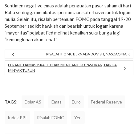
Sentimen negative emas adalah penguatan pasar saham di hari
Rabu sehingga membatasi permintaan safe-haven untuk logam
mulia. Selain itu, risalah pertemuan FOMC pada tanggal 19-20
September sedikit hawkish dan bearish untuk logam karena
“mayoritas” pejabat Fed melihat kenaikan suku bunga lagi
“kemungkinan akan tepat.”
RISALAH FOMC BERNADA DOVISH, NASDAQ NAIK
PERANG HAMAS-ISRAEL TIDAK MENGANGGU PASOKAN, HARGA
MINYAK TURUN
TAGS:
Dolar AS
Emas
Euro
Federal Reserve
Indek PPI
Risalah FOMC
Yen