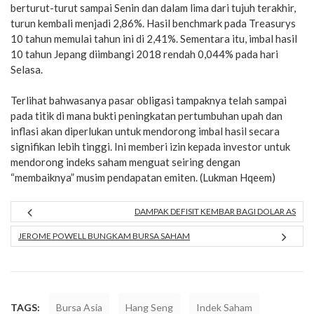
berturut-turut sampai Senin dan dalam lima dari tujuh terakhir,
turun kembali menjadi 2,86%. Hasil benchmark pada Treasurys
10 tahun memulai tahun ini di 2,41%. Sementara itu, imbal hasil
10 tahun Jepang diimbangi 2018 rendah 0,044% pada hari
Selasa.
Terlihat bahwasanya pasar obligasi tampaknya telah sampai
pada titik di mana bukti peningkatan pertumbuhan upah dan
inflasi akan diperlukan untuk mendorong imbal hasil secara
signifikan lebih tinggi. Ini memberi izin kepada investor untuk
mendorong indeks saham menguat seiring dengan
“membaiknya” musim pendapatan emiten. (Lukman Hqeem)
DAMPAK DEFISIT KEMBAR BAGI DOLAR AS
JEROME POWELL BUNGKAM BURSA SAHAM
TAGS:
Bursa Asia
Hang Seng
Indek Saham