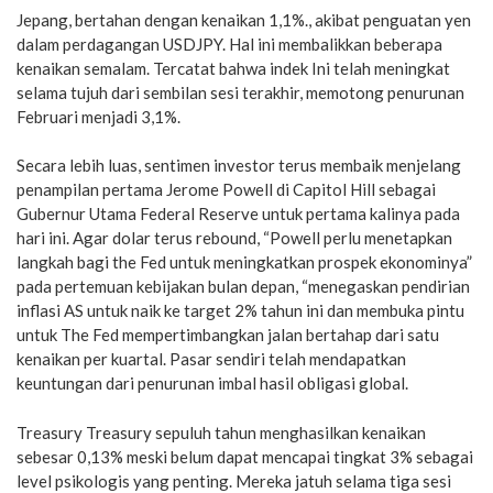
Jepang, bertahan dengan kenaikan 1,1%., akibat penguatan yen
dalam perdagangan USDJPY. Hal ini membalikkan beberapa
kenaikan semalam. Tercatat bahwa indek Ini telah meningkat
selama tujuh dari sembilan sesi terakhir, memotong penurunan
Februari menjadi 3,1%.
Secara lebih luas, sentimen investor terus membaik menjelang
penampilan pertama Jerome Powell di Capitol Hill sebagai
Gubernur Utama Federal Reserve untuk pertama kalinya pada
hari ini. Agar dolar terus rebound, “Powell perlu menetapkan
langkah bagi the Fed untuk meningkatkan prospek ekonominya”
pada pertemuan kebijakan bulan depan, “menegaskan pendirian
inflasi AS untuk naik ke target 2% tahun ini dan membuka pintu
untuk The Fed mempertimbangkan jalan bertahap dari satu
kenaikan per kuartal. Pasar sendiri telah mendapatkan
keuntungan dari penurunan imbal hasil obligasi global.
Treasury Treasury sepuluh tahun menghasilkan kenaikan
sebesar 0,13% meski belum dapat mencapai tingkat 3% sebagai
level psikologis yang penting. Mereka jatuh selama tiga sesi