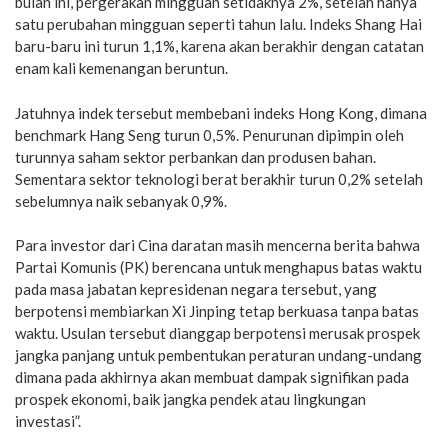
bulan ini, pergerakan mingguan setidaknya 2%, setelah hanya
satu perubahan mingguan seperti tahun lalu. Indeks Shang Hai
baru-baru ini turun 1,1%, karena akan berakhir dengan catatan
enam kali kemenangan beruntun.
Jatuhnya indek tersebut membebani indeks Hong Kong, dimana
benchmark Hang Seng turun 0,5%. Penurunan dipimpin oleh
turunnya saham sektor perbankan dan produsen bahan.
Sementara sektor teknologi berat berakhir turun 0,2% setelah
sebelumnya naik sebanyak 0,9%.
Para investor dari Cina daratan masih mencerna berita bahwa
Partai Komunis (PK) berencana untuk menghapus batas waktu
pada masa jabatan kepresidenan negara tersebut, yang
berpotensi membiarkan Xi Jinping tetap berkuasa tanpa batas
waktu. Usulan tersebut dianggap berpotensi merusak prospek
jangka panjang untuk pembentukan peraturan undang-undang
dimana pada akhirnya akan membuat dampak signifikan pada
prospek ekonomi, baik jangka pendek atau lingkungan
investasi”.